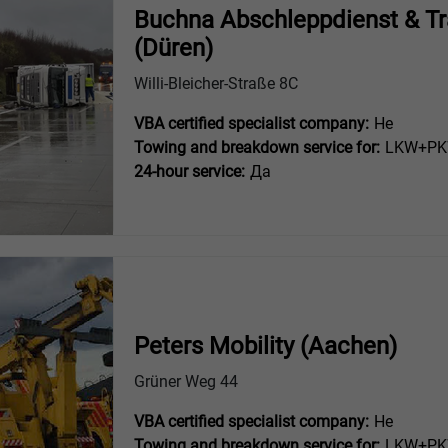
Buchna Abschleppdienst & T
(Düren)
Willi-Bleicher-Straße 8C
VBA certified specialist company:
Не
Towing and breakdown service for:
LKW+PKW
24-hour service:
Да
Peters Mobility (Aachen)
Grüner Weg 44
VBA certified specialist company:
Не
Towing and breakdown service for:
LKW+PKW