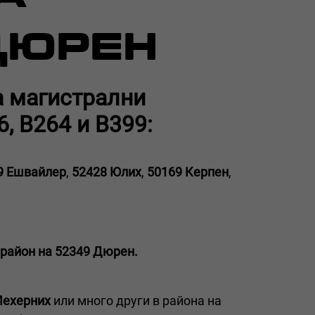
ДЮРЕН
а магистрални
, B264 и B399:
9 Ешвайлер
,
52428 Юлих
,
50169 Керпен
,
 район на 52349 Дюрен.
Мехерних
или много други в района на