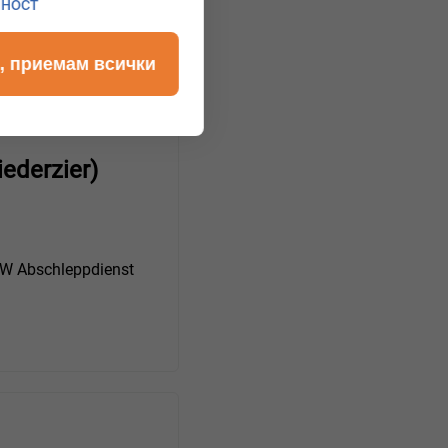
лност
, приемам всички
ederzier)
 Abschleppdienst