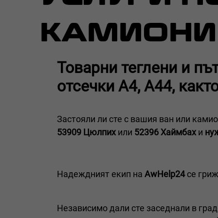
КАМИОНИ
Товарни теглени и пъ
отсечки A4, A44, какт
Застояли ли сте с вашия ван или камио
53909 Цюлпих
или
52396 Хаймбах
и
нуж
Надеждният екип на
AwHelp24
се гриж
Независимо дали сте заседнали в гра