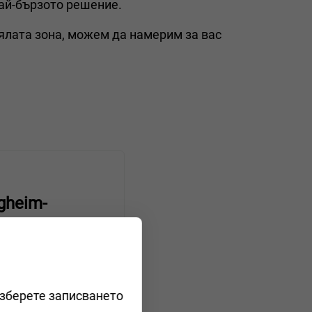
най-бързото решение.
ялата зона, можем да намерим за вас
rgheim-
изберете записването