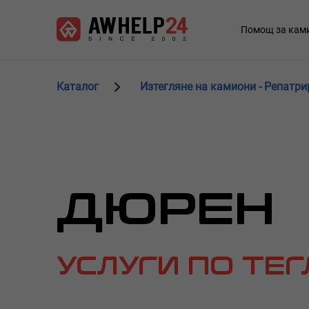
Премини
Управление на бисквитките
към
Main
Помощ за кам
основното
navigation
съдържание
Каталог
Изтегляне на камиони - Репатри
ДЮРЕН
УСЛУГИ ПО ТЕ