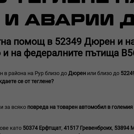
 И АВАРИИ 
тна помощ в 52349 Дюрен и н
о и на федералните пътища B56
н в района на Рур близо до
Дюрен
или близо до
5224
даете се от теглене?
и за всяко
повреда на товарен автомобил в големия
дове като
50374 Ерфтщат
,
41517 Гревенброих
,
53894 