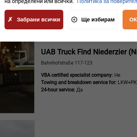
на определени или всички.
Политика за поверите
Забрани всички
Ще избирам
ОК
UAB Truck Find Niederzier (Ni
Bahnhofstraße 117-123
VBA certified specialist company:
Не
Towing and breakdown service for:
LKW+PKW
24-hour service:
Да