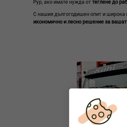
Рур, ако имате нужда от
теглене до ра
С нашия дългогодишен опит и широка м
икономично и лесно решение за вашат