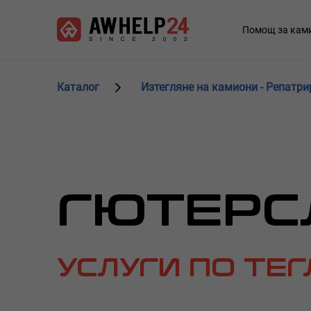
Премини
Управление на бисквитките
към
Main
Помощ за кам
основното
navigation
съдържание
Каталог
Изтегляне на камиони - Репатри
ГЮТЕРС
УСЛУГИ ПО ТЕ