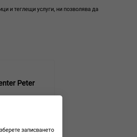
ци и теглещи услуги, ни позволява да
enter Peter
 Abschleppdienst
изберете записването