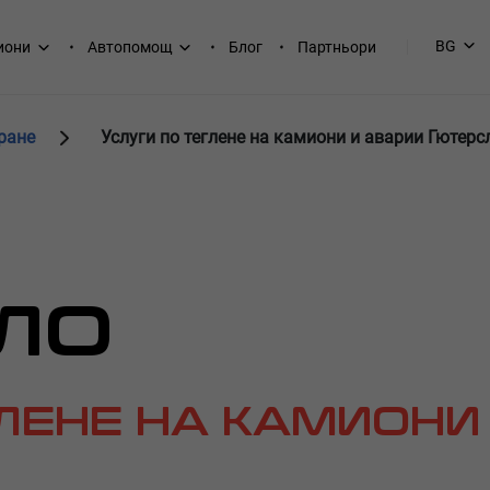
BG
иони
Автопомощ
Блог
Партньори
ране
Услуги по теглене на камиони и аварии Гютерс
ЛО
ГЛЕНЕ НА КАМИОНИ