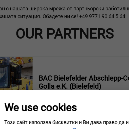
ан с нашата широка мрежа от партньорски работилни
шата ситуация. Обадете ни се! +49 9771 90 64 5 64
OUR PARTNERS
BAC Bielefelder Abschlepp-C
Golla e.K. (Bielefeld)
Stadtheider Str. 54/60
We use cookies
VBA certified specialist company:
Да
Towing and breakdown service for:
LKW+PKW
24-hour service:
Да
Този сайт използва бисквитки и Ви дава право да 