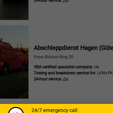
24-hour service:
Да
Abschleppdienst Hagen (Güte
Franz-Birkhan-Ring 20
VBA certified specialist company:
Не
Towing and breakdown service for:
LKW+PKW
24-hour service:
Да
24/7 emergency call: