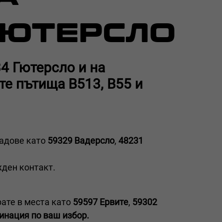
ГЮТЕРСЛО
4 Гютерсло и на
те пътища B513, B55 и
радове като
59329 Вадерсло
,
48231
ден контакт.
рате в места като
59597 Ервите
,
59302
инация по ваш избор.