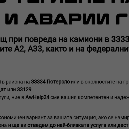
 И АВАРИИ 
ощ при повреда на камиони в 3333
ите А2, А33, както и на федерални
н
в района на
33334 Гютерсло
или в околностите на г
щат
или
33129
уги, ние в
AwHelp24
сме вашия компетентен и надеж
кономичен вариант за вашата ситуация, ако се нами
она и
ще ви отведем до най-близката услуга или дест