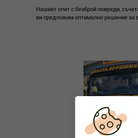
Нашият опит с безброй повреди, съчет
ви предложим оптимално решение за ва