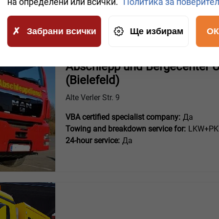
на определени или всички.
Политика за поверите
Забрани всички
Ще избирам
ОК
Abschlepp und Bergecenter 
(Bielefeld)
Alte Verler Str. 9
VBA certified specialist company:
Да
Towing and breakdown service for:
LKW+PKW
24-hour service:
Да