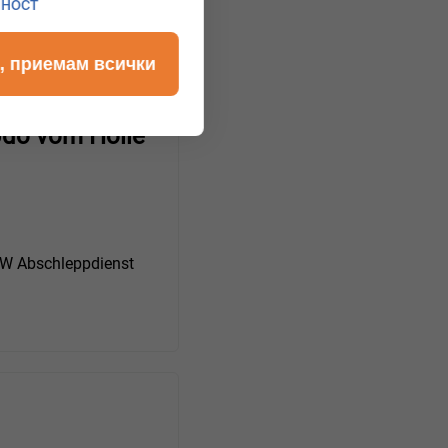
лност
, приемам всички
Udo vom Holle
 Abschleppdienst