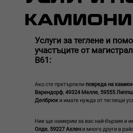
КАМИОНИ
Услуги за теглене и пом
участъците от магистрал
B61:
Ако сте претърпели
повреда на камио
Варендорф
,
49324 Мелле
,
59555 Липп
Делбрюк
и имате нужда от теглещи усл
Ние ще намерим за вас най-бързия и и
Олде
,
59227 Ахлен
и много други в рай