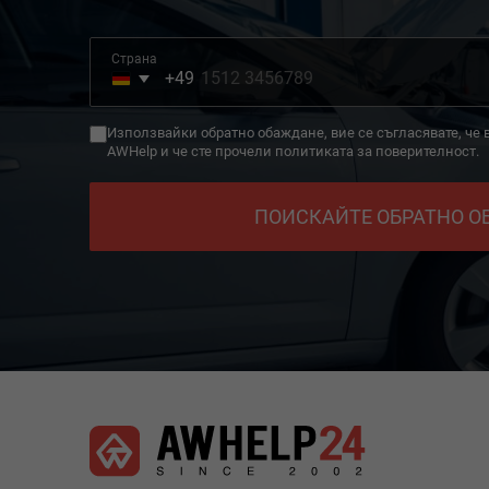
Страна
+49
Germany
+49
Използвайки обратно обаждане, вие се съгласявате, че
AWHelp и че сте прочели политиката за поверителност.
ПОИСКАЙТЕ ОБРАТНО 