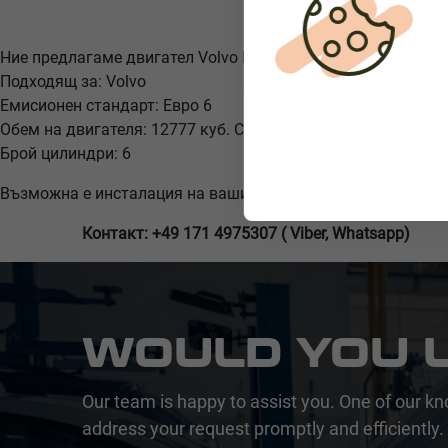
Ние предлагаме двигател Volvo D13K500 Euro 6.
Подходящ за: Volvo
Емисионен стандарт: Евро 6
Обем на двигателя: 12777 куб. См
Брой цилиндри: 6
Възможна е инсталация на вашия автомобил.
Контакт: +49 171 4975307 ( Viber, Whatsapp)
WOULD YOU L
Our team is happy to assist you. One of our kn
address your request promptly and efficiently.