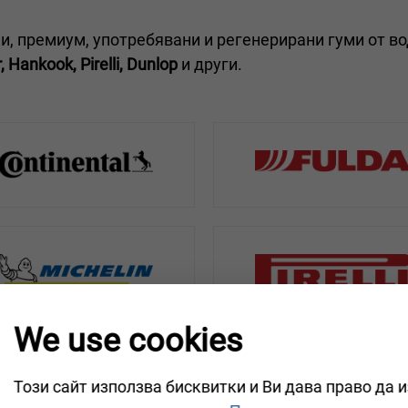
 премиум, употребявани и регенерирани гуми от в
 Hankook, Pirelli, Dunlop
и други.
We use cookies
Този сайт използва бисквитки и Ви дава право да 