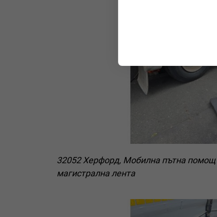
32052 Херфорд, Мобилна пътна помощ 
магистрална лента