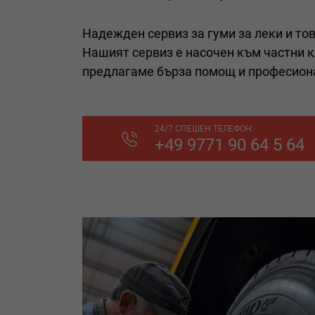
Надежден сервиз за гуми за леки и то
Нашият сервиз е насочен към частни к
предлагаме бърза помощ и професион
24/7 СПЕШЕН ТЕЛЕФОН:
+49 9771 90 64 5 64