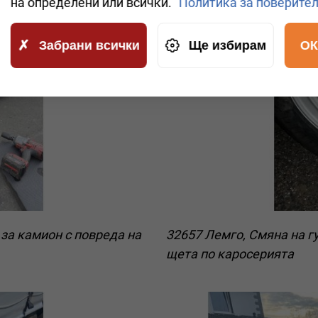
на определени или всички.
Политика за поверите
Забрани всички
Ще избирам
ОК
за камион с повреда на
32657 Лемго, Смяна на г
щета по каросерията