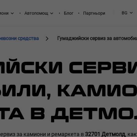
BG
иони
Автопомощ
Блог
Партньори
ревозни средства
Гумаджийски сервиз за автомоби
ЙСКИ СЕРВИ
ИЛИ, КАМИО
ТА В ДЕТМ
сервиз за камиони и ремаркета в
32701 Детмолд
, ка