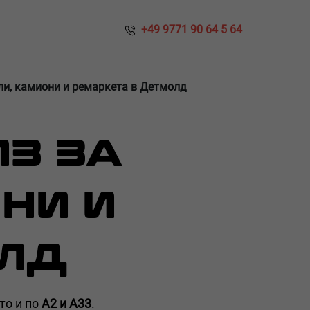
​​ +49 9771 90 64 5 64
ли, камиони и ремаркета в Детмолд
З ЗА
НИ И
ОЛД
кто и по
A2 и A33
.