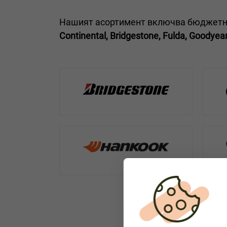
Нашият асортимент включва бюджетни,
Continental, Bridgestone, Fulda, Goodyear,