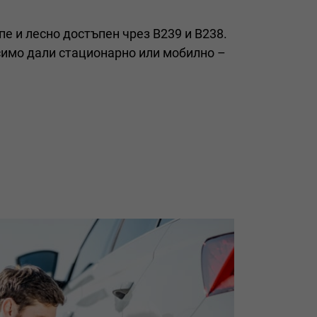
е и лесно достъпен чрез B239 и B238.
симо дали стационарно или мобилно –