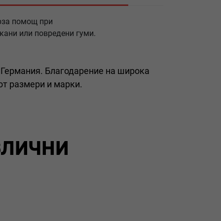
рза помощ при
кани или повредени гуми.
 Германия. Благодарение на широка
от размери и марки.
злични