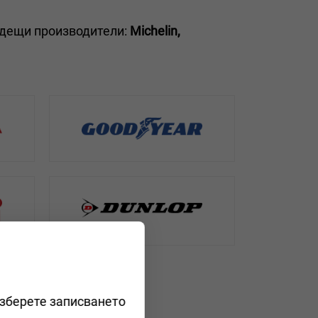
одещи производители:
Michelin,
изберете записването