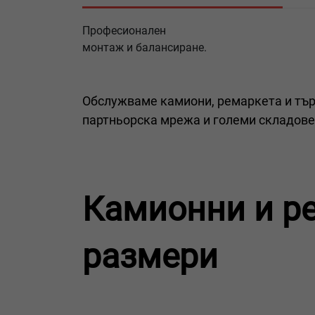
Професионален
монтаж и балансиране.
Обслужваме камиони, ремаркета и тър
партньорска мрежа и големи складове 
Камионни и р
размери