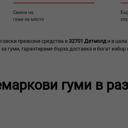
Смяна на
Бъ
гуми на място
спу
говски превозни средства в
32701 Детмолд
и в цяла
за гуми, гарантираме бърза доставка и богат избор 
емаркови гуми в ра