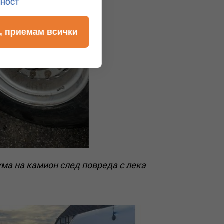
лност
, приемам всички
ума на камион след повреда с лека