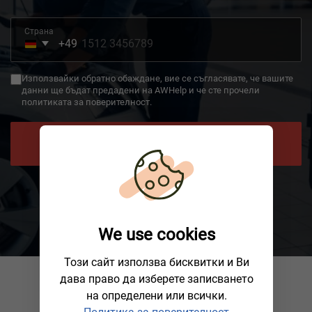
Страна
+49
Germany
+49
Използвайки обратно обаждане, вие се съгласявате, че вашите
данни ще бъдат предадени на AWHelp и че сте прочели
политиката за поверителност.
ПОИСКАЙТЕ ОБРАТНО ОБАЖДАНЕ
We use cookies
Този сайт използва бисквитки и Ви
дава право да изберете записването
на определени или всички.