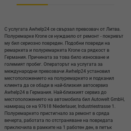
С услугата Awhelp24 се свързал превозвач от Литва.
Полуремарке Krone се нуждаело от ремонт - покривът
му бил сериозно повреден. Подобни повреди на
ремаркета и полуремаркета Krone са рядкост в
Германия. Причината за това било износване и
големият пробег. Операторът на услугата за
международни превозвачи Awhelp24 установил
местоположението на полуремаркето и подканил
клиента да се обади в най-близкия автосервиз
Awhelp24 в Германия. Най-близкият сервиз до
местоположението на автомобила бил Autowelt GmbH,
намиращ се на 97618 Niederlauer, Industriestrasse 1.
Полуремаркето пристигнало за ремонт в сряда
вечерта, работата по отстраняване на повредата
приключила в рамките на 1 работен ден, в петък