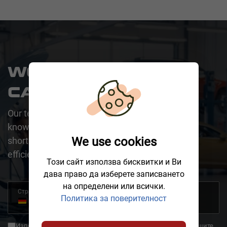
WOULD YOU LIKE A
CALLBACK?
Our team is happy to assist you. One of our
knowledgeable representatives will contact you
We use cookies
shortly to address your request promptly and
efficiently.
Този сайт използва бисквитки и Ви
дава право да изберете записването
на определени или всички.
Страна
Политика за поверителност
+49
Germany
+49
Използвайки обратно обаждане, вие се съгласявате, че вашите