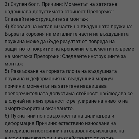
3) Счупен болт. Причини: Моментът на затягане
надвишава допустимата стойност Препоръка:
Спазвайте инструкциите за монтаж
4) Корозия на метални части на въздушната пружина:
Бързата корозия на металните части на въздушната
пружина може да бъде резултат от повреда на
защитното покритие на крепежните елементи по време
на монтажа Препоръки: Следвайте инструкциите за
монтаж
5) Разкъсване на горната плоча на въздушната
пружина и деформация на въздушния маркуч
причини: моментът на затягане надвишава
препоръчителната допустима стойност: наблюдава се
в случай на неизправност с регулиране на нивото на
амортисьорите и окачването.
6) Пукнатини по повърхността на цилиндъра и
деформация Причини: естествено износване на
материала и постоянни натоварвания, излагане на
високи температури и въздействието от озона,