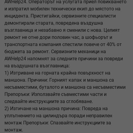
AWHelp24. Операторът на услугата приел повикването
и изпратил мобилен технически екип до мястото на
инцидента. Пристигайки, сервизните специалисти
демонтирали старата, повредена въздушна
възглавница и незабавно я сменили с нова. Целият
ремонт не отне дори половин час, а шофьорът и
транспортната компания спестили повече от 40% от
бюджета за ремонт. Сервизните механици на
AWHelp24 напомнят за следните причини за повреди
на въздушната възглавница:
1) Изтриване на горната крайна повърхност на
маншона. Причини: Горният капак и маншона са
несъвместими, буталото и маншона са несъвместими
Препоръки: Използвайте съвместими части и
следвайте инструкциите за сглобяване.
2) Изтичане на маншона причина: Повреда на
уплътнението на цилиндъра поради неправилен
монтаж Препоръки: Спазвайте инструкциите за
монтаж.