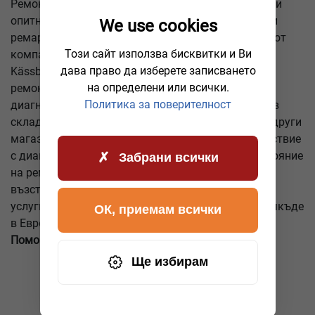
Ремонтите се извършват от висококвалифицирани
опитни майстори. Ние обслужваме всички модели
We use cookies
ремаркета и полуремаркета, широко използвани от
Този сайт използва бисквитки и Ви
компании: - Kogel - Schmitz -Cargobull - Krone -
дава право да изберете записването
Kässbohrer - Wielton - Schwarzmüller и други. За да
на определени или всички.
ремонтираме въз основа на резултатите от
Политика за поверителност
диагностиката, имаме всички необходими части в
склада. Клиентите не губят време да ги търсят в други
магазини. Изпълняваме задачи в строго съответствие
с диагностичните показания и техническото състояние
Забрани всички
на ремаркето. Нашата цел е висококачествено
възстановяване, а не налагане на допълнителни
услуги. AWHelp24 е вашият пътен помощник навсякъде
ОК, приемам всички
в Европа!
Обадете се на нашата гореща линия!
Помощта е по-близо, отколкото си мислите!
Ще избирам