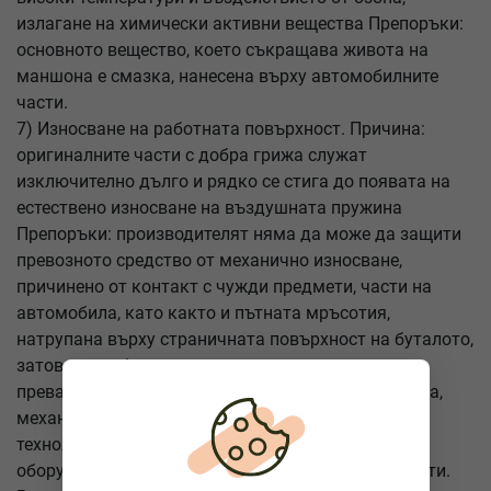
излагане на химически активни вещества Препоръки:
основното вещество, което съкращава живота на
маншона е смазка, нанесена върху автомобилните
части.
7) Износване на работната повърхност. Причина:
оригиналните части с добра грижа служат
изключително дълго и рядко се стига до появата на
естествено износване на въздушната пружина
Препоръки: производителят няма да може да защити
превозното средство от механично износване,
причинено от контакт с чужди предмети, части на
автомобила, като както и пътната мръсотия,
натрупана върху страничната повърхност на буталото,
затова е необходимо редовно да се прави
превантивна диагностика.За ремонт на ремаркета,
механиците на AWHelp24 използват съвременни
технологии. Услугата AWHelp24 съдържа цялото
оборудване, което е необходимо за такива ремонти.