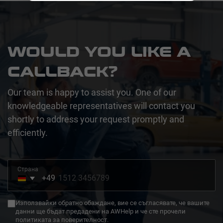
WOULD YOU LIKE A
CALLBACK?
Our team is happy to assist you. One of our
knowledgeable representatives will contact you
shortly to address your request promptly and
efficiently.
Страна
+49
Germany
+49
Използвайки обратно обаждане, вие се съгласявате, че вашите
данни ще бъдат предадени на AWHelp и че сте прочели
политиката за поверителност.