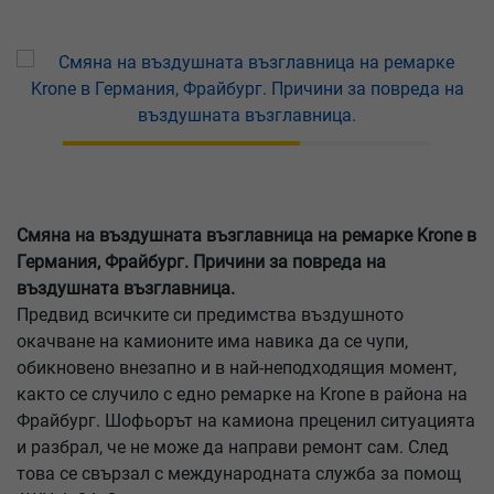
Смяна на въздушната възглавница на ремарке Krone в
Германия, Фрайбург. Причини за повреда на
въздушната възглавница.
Предвид всичките си предимства въздушното
окачване на камионите има навика да се чупи,
обикновено внезапно и в най-неподходящия момент,
както се случило с едно ремарке на Krone в района на
Фрайбург. Шофьорът на камиона преценил ситуацията
и разбрал, че не може да направи ремонт сам. След
това се свързал с международната служба за помощ