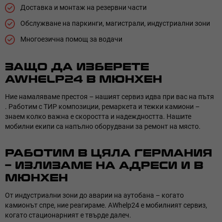
Доставка и монтаж на резервни части
Обслужване на паркинги, магистрали, индустриални зони
Многоезична помощ за водачи
ЗАЩО ДА ИЗБЕРЕТЕ
AWHELP24 В МЮНХЕН
Ние намаляваме престоя – нашият сервиз идва при вас на пътя
. Работим с ТИР композиции, ремаркета и тежки камиони –
знаем колко важна е скоростта и надеждността. Нашите
мобилни екипи са напълно оборудвани за ремонт на място.
РАБОТИМ В ЦЯЛА ГЕРМАНИЯ
– ИЗЛИЗАМЕ НА АДРЕСИ И В
МЮНХЕН
От индустриални зони до аварии на аутобана – когато
камионът спре, ние реагираме. AWhelp24 е мобилният сервиз,
когато стационарният е твърде далеч.