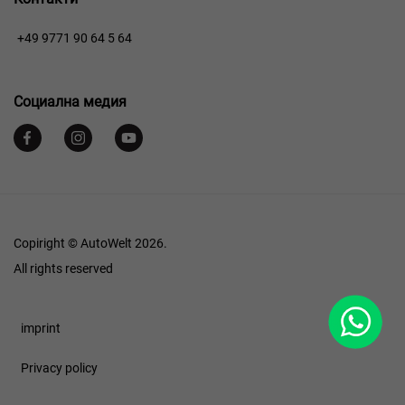
+49 9771 90 64 5 64
Социална медия
Copiright © AutoWelt 2026.
All rights reserved
WhatsApp
Footer
imprint
Privacy policy