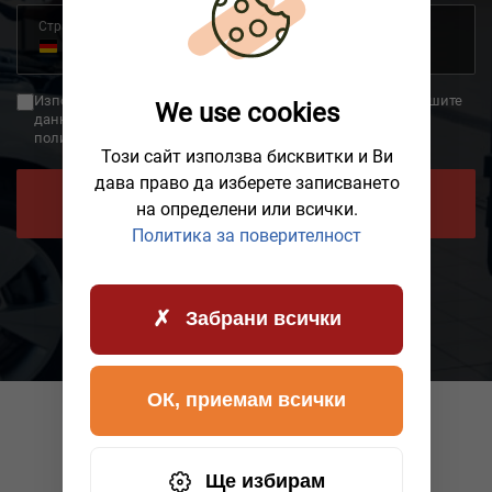
Страна
+49
Germany
+49
Използвайки обратно обаждане, вие се съгласявате, че вашите
We use cookies
данни ще бъдат предадени на AWHelp и че сте прочели
политиката за поверителност.
Този сайт използва бисквитки и Ви
дава право да изберете записването
ПОИСКАЙТЕ ОБРАТНО ОБАЖДАНЕ
на определени или всички.
Политика за поверителност
Забрани всички
ОК, приемам всички
Ще избирам