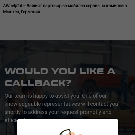
AWhelp24 – Вашият партньор за мобилен сервиз на камиони в
Мюнхен, Германия
WOULD YOU LIKE A
CALLBACK?
Our team is happy to assist you. One of our
knowledgeable representatives will contact you
shortly to address your request promptly and
efficiently.