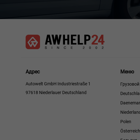
Меню
Адрес
Меню
Autowelt GmbH Industriestraße 1
Грузовой
97618 Niederlauer Deutschland
Deutschl
Daenemar
Niederlan
Polen
Österreic