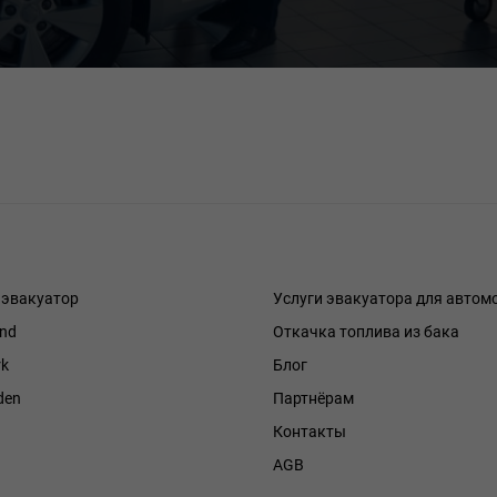
 эвакуатор
Услуги эвакуатора для автом
and
Откачка топлива из бака
k
Блог
den
Партнёрам
Контакты
h
AGB