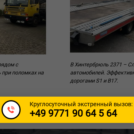
рядом с
В Хинтербрюль 2371 – С
 при поломках на
автомобилей. Эффективн
дорогами S1 и B17.
Круглосуточный экстренный вызов:
+49 9771 90 64 5 64