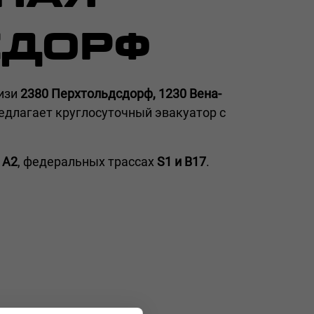
СДОРФ
изи
2380 Перхтольдсдорф, 1230 Вена-
едлагает круглосуточный эвакуатор с
х
A2
, федеральных трассах
S1 и B17
.