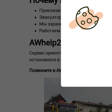
Почему выбирают име
Приезжаем в течение короткого в
Эвакуаторы оснащены для работы
Мы заранее согласуем стоимость
Работаем на автобанах
A2
, феде
AWhelp24 — эвакуатор
Сервис ориентирован на частных лиц, 
остановился в пути — мы оперативно 
Позвоните в AWhelp24 — и эвакуатор б