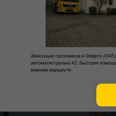
Эвакуация грузовиков в Гебирге 2345 
автомагистралью A2. Быстрая помощь
важном маршруте.