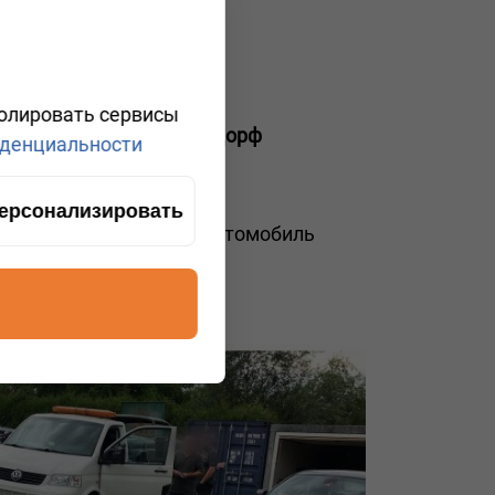
ролировать сервисы
районе
2380 Перхтольдсдорф
денциальности
 Австрии
ерсонализировать
ие компании. Если ваш автомобиль
с.