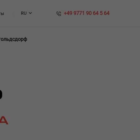
​​ +49 9771 90 64 5 64
RU
ты
хтольдсдорф
Ф
А