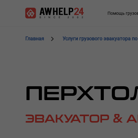
Перейти
Панель управления cookies
к
Main
Помощь грузо
основному
navigation
содержанию
Главная
Услуги грузового эвакуатора по
ПЕРХТО
ЭВАКУАТОР & 