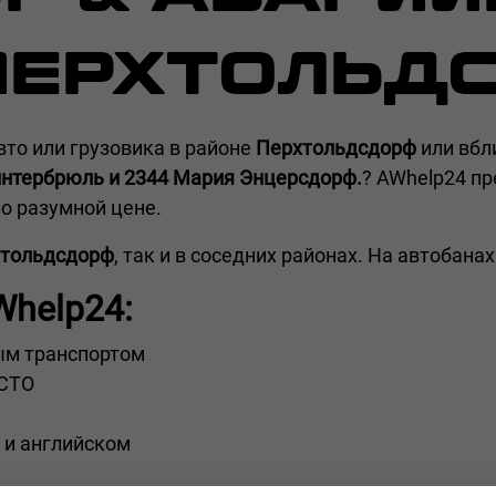
ПЕРХТОЛЬД
вто или грузовика в районе
Перхтольдсдорф
или вбл
Хинтербрюль и 2344 Мария Энцерсдорф.
? AWhelp24 пр
о разумной цене.
тольдсдорф
, так и в соседних районах. На автобана
Whelp24:
ым транспортом
 СТО
 и английском