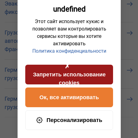
Эвакуатор в Германии по низкой,
undefined
фиксированой цене
Этот сайт использует кукис и
позволяет вам контролировать
Грузовой эвакуатор. Транспортировка
сервисы которые вы хотите
автовоза Iveco из Страсбурга / Strasbourg (
активировать
Франция ) до Каунаса / Kaunas ( Литва )
Политика конфиденциальности
Германия, А2, 59000 Хамм: эвакуация
Запретить использование
грузовика DAF
cookies
Ок, все активировать
Германия, А20, 18837 Marlow, Буксировка
грузовика МAN
Персонализировать