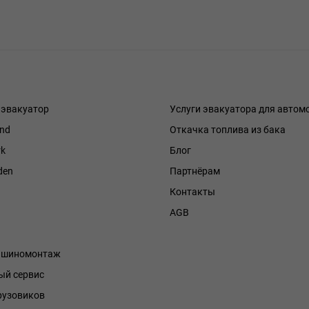
 эвакуатор
Услуги эвакуатора для автом
and
Откачка топлива из бака
k
Блог
den
Партнёрам
Контакты
h
AGB
й шиномонтаж
й сервис
рузовиков