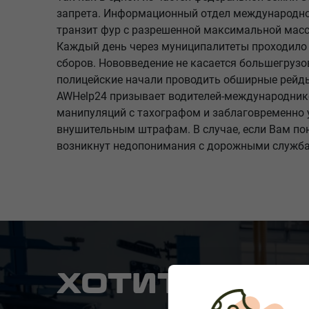
запрета. Информационный отдел международной
транзит фур с разрешенной максимальной массо
Каждый день через муниципалитеты проходило
сборов. Нововведение не касается большегрузо
полицейские начали проводить обширные рейд
AWHelp24 призывает водителей-международнико
манипуляций с тахографом и заблаговременно 
внушительным штрафам. В случае, если Вам пон
возникнут недопонимания с дорожными службам
ХОТИТЕ, ЧТ