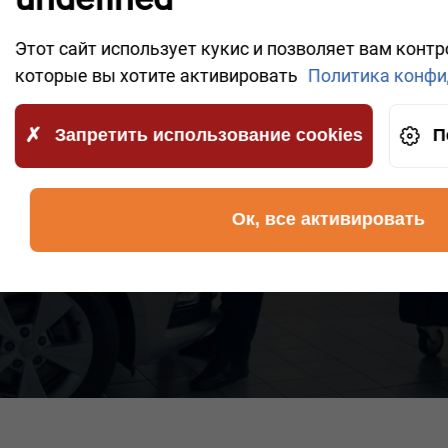
дин из наших компетентных сотрудников свяжется
и эффективно решить ваш вопрос.
Этот сайт использует кукис и позволяет вам конт
которые вы хотите активировать
Политика конфи
Запретить использование cookies
П
 ваши данные будут переданы в
сти.
Ок, все активировать
 ЗВОНОК