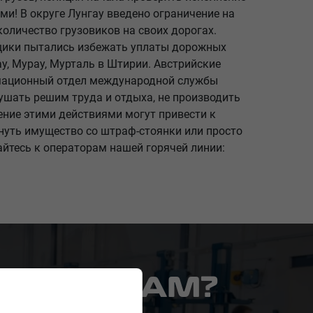
! В округе Лунгау введено ограничение на
количество грузовиков на своих дорогах.
щики пытались избежать уплаты дорожных
у, Мурау, Мурталь в Штирии. Австрийские
рмационный отдел международной службы
ушать решим труда и отдыха, не производить
ние этими действиями могут привести к
нуть имущество со штраф-стоянки или просто
йтесь к операторам нашей горячей линии:
ОНИЛИ ВАМ?