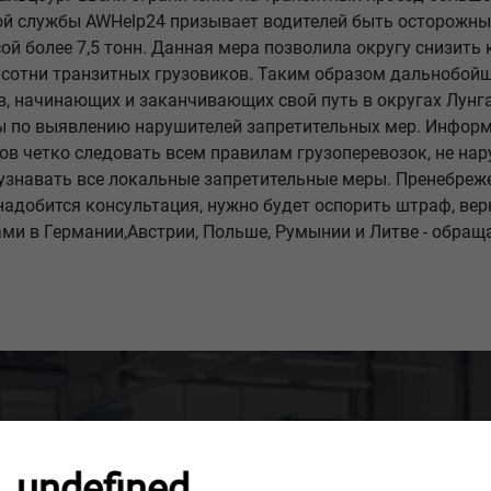
 службы AWHelp24 призывает водителей быть осторожными
й более 7,5 тонн. Данная мера позволила округу снизить 
 сотни транзитных грузовиков. Таким образом дальнобой
в, начинающих и заканчивающих свой путь в округах Лунга
ы по выявлению нарушителей запретительных мер. Инфо
в четко следовать всем правилам грузоперевозок, не нар
узнавать все локальные запретительные меры. Пренебреже
адобится консультация, нужно будет оспорить штраф, вер
и в Германии,Австрии, Польше, Румынии и Литве - обраща
ОБЫ МЫ ПЕРЕЗВ
undefined