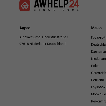
Меню
Адрес
Меню
Autowelt GmbH Industriestraße 1
Грузовой
97618 Niederlauer Deutschland
Deutschl
Daenemar
Niederlan
Polen
Österreic
Бельгия
Грузово
Мобильны
Ремонт г