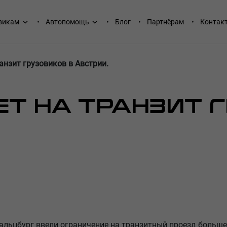
викам
Автопомощь
Блог
Партнёрам
Контак
анзит грузовиков в Австрии.
Т НА ТРАНЗИТ 
Зальцбург ввели ограничение на транзитный проезд больше