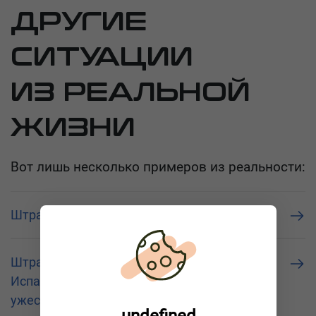
ДРУГИЕ
СИТУАЦИИ
ИЗ РЕАЛЬНОЙ
ЖИЗНИ
Вот лишь несколько примеров из реальности:
Штраф за обгон в зоне запрета
Штрафы для грузовиков во Франции и
Испании (2026): автоматизация и
ужесточение лимитов
undefined