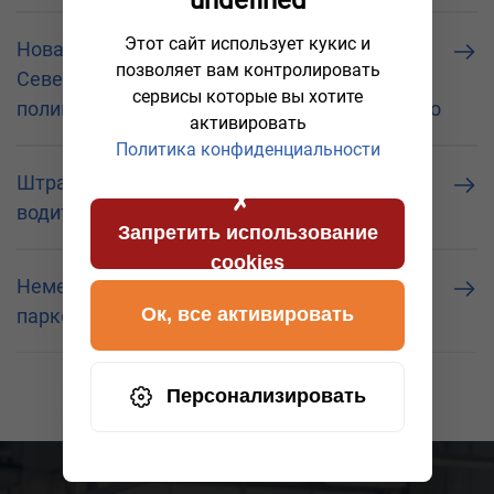
Этот сайт использует кукис и
Новая система контроля грузовиков в
позволяет вам контролировать
Северном Рейне-Вестфалии, Германия:
сервисы которые вы хотите
полиция проверяет тахографы дистанционно
активировать
Политика конфиденциальности
Штрафы, о которых не знают многие
водители.
Запретить использование
cookies
Немецкие автобаны: грузовикам негде
Ок, все активировать
парковаться
Персонализировать