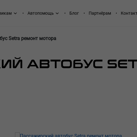
викам
Автопомощь
Блог
Партнёрам
Контак
бус Setra ремонт мотора
ИЙ АВТОБУС SE