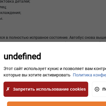
ектовка деталей;
лец;
охлаждения;
ы.
лся в полностью исправное состояние. Автобус снова выш
ативному вмешательству удалось избежать капитальной з
undefined
та грузовиков и автобусов
, выездной
технической помощи
Этот сайт использует кукис и позволяет вам конт
которые вы хотите активировать
Политика конфи
Запретить использование cookies
П
ОБЫ МЫ ПЕРЕЗВ