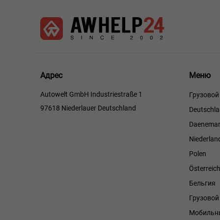
Меню
Адрес
Меню
Autowelt GmbH Industriestraße 1
Грузовой
97618 Niederlauer Deutschland
Deutschl
Daenemar
Niederlan
Polen
Österreic
Бельгия
Грузово
Мобильны