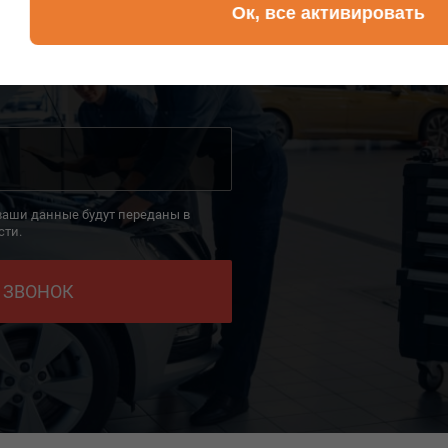
Ок, все активировать
дин из наших компетентных сотрудников свяжется
и эффективно решить ваш вопрос.
 ваши данные будут переданы в
сти.
 ЗВОНОК