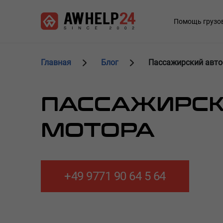
Перейти
Панель управления cookies
к
Main
Помощь грузо
основному
navigation
содержанию
Главная
Блог
Пассажирский авто
ПАССАЖИРСК
МОТОРА
+49 9771 90 64 5 64