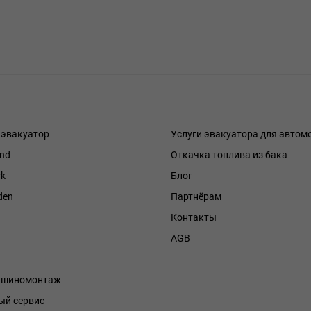
 эвакуатор
Услуги эвакуатора для автом
and
Откачка топлива из бака
k
Блог
den
Партнёрам
Контакты
h
AGB
й шиномонтаж
й сервис