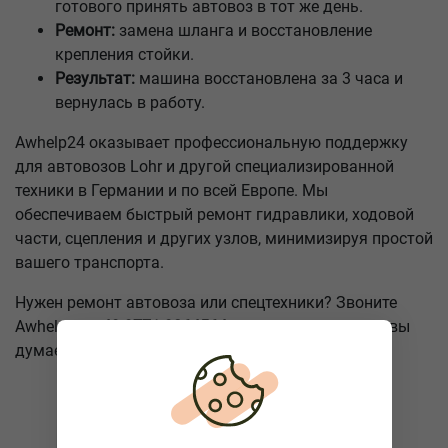
готового принять автовоз в тот же день.
Ремонт:
замена шланга и восстановление
крепления стойки.
Результат:
машина восстановлена за 3 часа и
вернулась в работу.
Awhelp24 оказывает профессиональную поддержку
для автовозов Lohr и другой специализированной
техники в Германии и по всей Европе. Мы
обеспечиваем быстрый ремонт гидравлики, ходовой
части, сцепления и других узлов, минимизируя простой
вашего транспорта.
Нужен ремонт автовоза или спецтехники? Звоните
Awhelp24:
+49 9771 9064564
. Помощь ближе, чем вы
думаете!