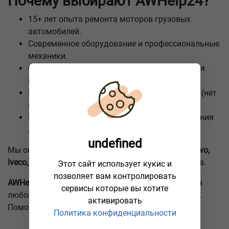
Почему выбирают AWHelp24?
15+ лет опыта ремонта моторов грузовых
автомобилей.
Современное оборудование и профессиональные
механики.
Собственный склад запчастей - без ожидания
поставок.
Цены на 30% ниже, чем в дилерских центрах (нет
наценок).
Качественное восстановление без навязывания
лишних услуг.
undefined
Мы обслуживаем:
MAN, Scania, Mercedes-Benz, Volvo,
Iveco, Renault, Ford, DAF
и другие марки грузовиков.
Этот сайт использует кукис и
позволяет вам контролировать
AWHelp24
- надежная помощь вашему грузовику в
сервисы которые вы хотите
любой точке Европы. Звоните:
+49 9771 90 64 564
.
активировать
Помощь ближе, чем вы думаете!
Политика конфиденциальности