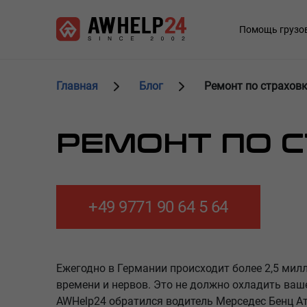
Перейти
Панель управления cookies
к
Main
Помощь грузо
основному
navigation
содержанию
Главная
Блог
Ремонт по страховк
РЕМОНТ ПО С
+49 9771 90 64 5 64
Ежегодно в Германии происходит более 2,5 мил
времени и нервов. Это не должно охладить ваше
AWHelp24 обратился водитель Мерседес Бенц Атэ