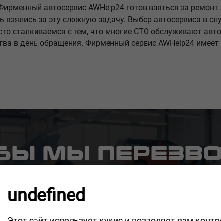
 Фирменный автосервис AWHelp24 готов взяться за ремонт
ь взялись за эту сложную задачу. Выбор автосервиса в сл
то сталкиваемся с тем, что многие СТО обслуживают авто
ства в день обращения. Фирменный сервис AWHelp24 имее
ОБЫ МЫ ПЕРЕЗВ
дин из наших компетентных сотрудников свяжется
undefined
и эффективно решить ваш вопрос.
Этот сайт использует кукис и позволяет вам конт