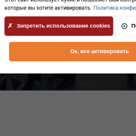
которые вы хотите активировать
Политика конфи
 ваши данные будут переданы в
Запретить использование cookies
П
сти.
 ЗВОНОК
Ок, все активировать