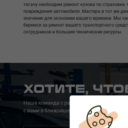
тягачу необходим ремонт кузова по страховке.
повреждения автомобиля. Мастера в тот же ден
значение для экономии вашего времени. Мы час
беремся за ремонт вашего транспортного сред
сотрудников и большие технические ресурсы.
ХОТИТЕ, ЧТ
Наша команда с радостью поможет вам. О
с вами в ближайшее время, чтобы быстро 