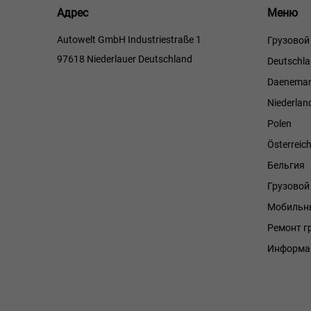
Меню
Адрес
Меню
Autowelt GmbH Industriestraße 1
Грузовой
97618 Niederlauer Deutschland
Deutschl
Daenemar
Niederlan
Polen
Österreic
Бельгия
Грузово
Мобильны
Ремонт г
Информа