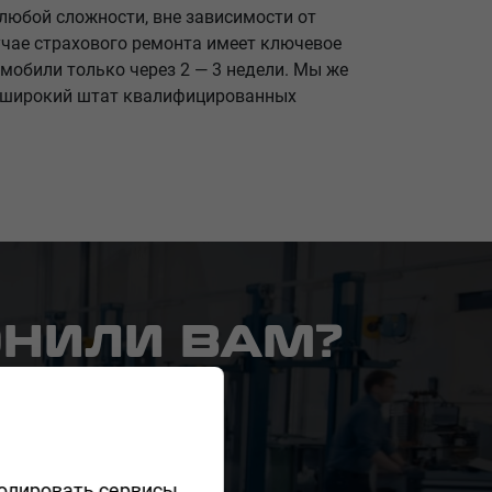
 любой сложности, вне зависимости от
учае страхового ремонта имеет ключевое
мобили только через 2 — 3 недели. Мы же
т широкий штат квалифицированных
ОНИЛИ ВАМ?
ролировать сервисы