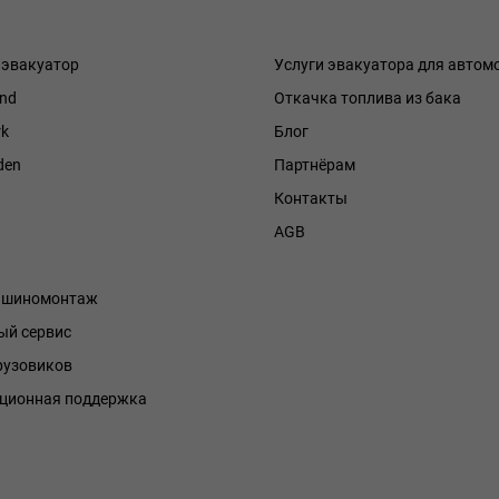
 эвакуатор
Услуги эвакуатора для автом
and
Откачка топлива из бака
k
Блог
den
Партнёрам
Контакты
h
AGB
й шиномонтаж
й сервис
рузовиков
ционная поддержка