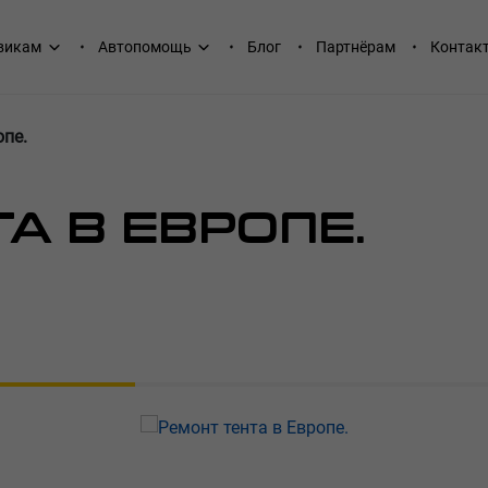
викам
Автопомощь
Блог
Партнёрам
Контак
опе.
А В ЕВРОПЕ.