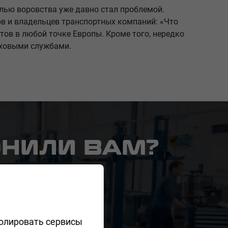
целью воровства уже давно стал проблемой.
в и владельцев транспортных компаний: «Что
тов в любой точке Европы. Кроме того, нередко
раховыми службами.
ОНИЛИ ВАМ?
ролировать сервисы