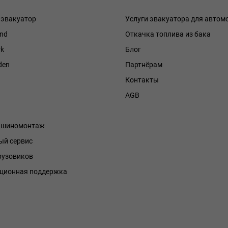
 эвакуатор
Услуги эвакуатора для автом
and
Откачка топлива из бака
k
Блог
den
Партнёрам
Контакты
h
AGB
й шиномонтаж
й сервис
рузовиков
ционная поддержка