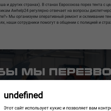
ьша и других странах). В станах Евросоюза порез тента с 
ам Awhelp24 регулярно отвечает на вопросы диспетчеро
епе?» Мы организуем оперативный ремонт и склеивание тен
чаях, наши сотрудники помогут в общении с полицией и ст
ОБЫ МЫ ПЕРЕЗВ
дин из наших компетентных сотрудников свяжется
и эффективно решить ваш вопрос.
undefined
Этот сайт использует кукис и позволяет вам конт