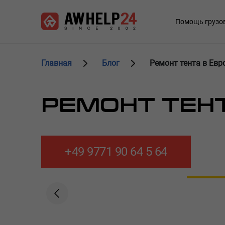
Перейти
Панель управления cookies
к
Main
Помощь грузо
основному
navigation
содержанию
Главная
Блог
Ремонт тента в Евр
РЕМОНТ ТЕНТ
+49 9771 90 64 5 64