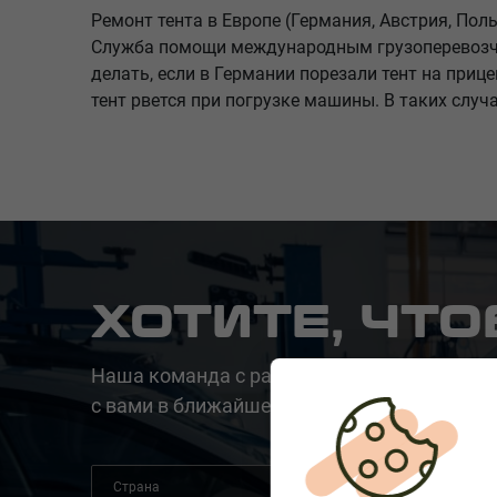
Ремонт тента в Европе (Германия, Австрия, Пол
Служба помощи международным грузоперевозчик
делать, если в Германии порезали тент на приц
тент рвется при погрузке машины. В таких слу
ХОТИТЕ, ЧТ
Наша команда с радостью поможет вам. О
с вами в ближайшее время, чтобы быстро 
Страна