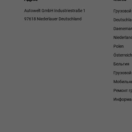
Autowelt GmbH Industriestraße 1
Грузовой
97618 Niederlauer Deutschland
Deutschl
Daenemar
Niederlan
Polen
Österreic
Бельгия
Грузово
Мобильны
Ремонт г
Информа