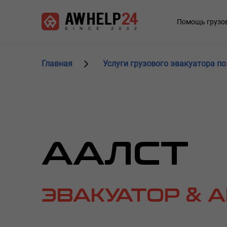
Перейти
Панель управления cookies
к
Main
Помощь грузо
основному
navigation
содержанию
Главная
Услуги грузового эвакуатора по
ААЛСТ
ЭВАКУАТОР & 