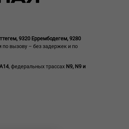
ттегем, 9320 Еррембодегем, 9280
 по вызову – без задержек и по
 A14
, федеральных трассах
N9, N9 и