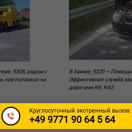
еме, 9308, рядом с
В Хамме, 9220 — Помощь
ь при поломках на
Эффективная служба эва
дорогами N9, N42.
Круглосуточный экстренный вызов:
+49 9771 90 64 5 64