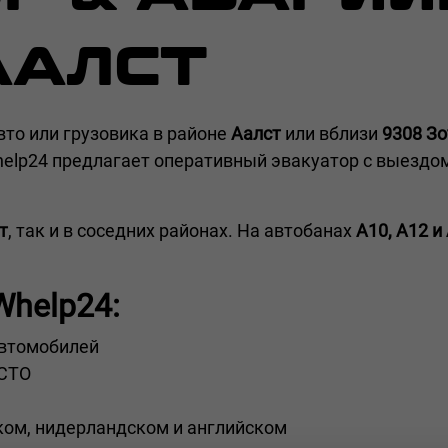
ААЛСТ
вто или грузовика в районе
Аалст
или вблизи
9308 Зо
help24 предлагает оперативный эвакуатор с выездом
т
, так и в соседних районах. На автобанах
A10, A12 и
Whelp24:
автомобилей
 СТО
ком, нидерландском и английском