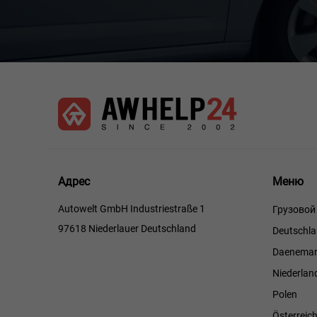
Меню
Адрес
Меню
Autowelt GmbH Industriestraße 1
Грузовой
97618 Niederlauer Deutschland
Deutschl
Daenemar
Niederlan
Polen
Österreic