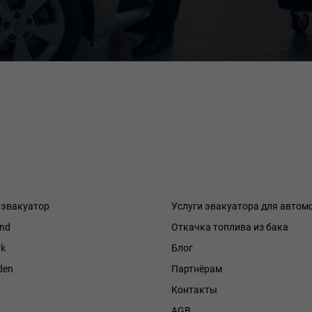
 эвакуатор
Услуги эвакуатора для автом
and
Откачка топлива из бака
k
Блог
den
Партнёрам
Контакты
h
AGB