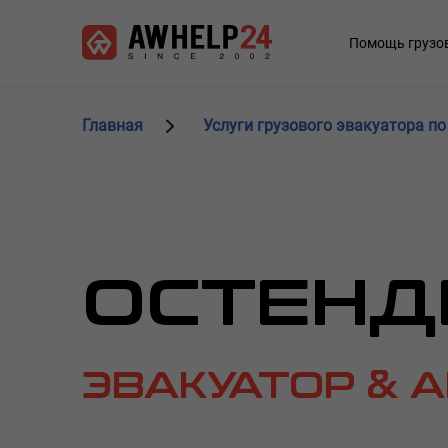
Перейти
Панель управления cookies
к
Main
Помощь грузо
основному
navigation
содержанию
Главная
Услуги грузового эвакуатора по
ОСТЕНД
ЭВАКУАТОР & 