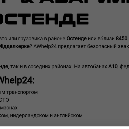
ОСТЕНДЕ
вто или грузовика в районе
Остенде
или вблизи
8450 
 Мідделкерке
? AWhelp24 предлагает безопасный эвак
нде
, так и в соседних районах. На автобанах
A10
, фе
Whelp24:
ым транспортом
 СТО
омзонах
ком, нидерландском и английском