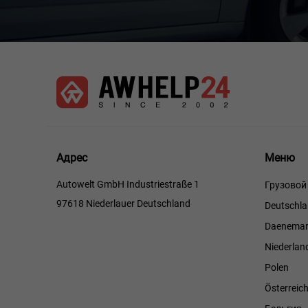
Меню
Адрес
Меню
Autowelt GmbH Industriestraße 1
Грузовой
97618 Niederlauer Deutschland
Deutschl
Daenemar
Niederlan
Polen
Österreic