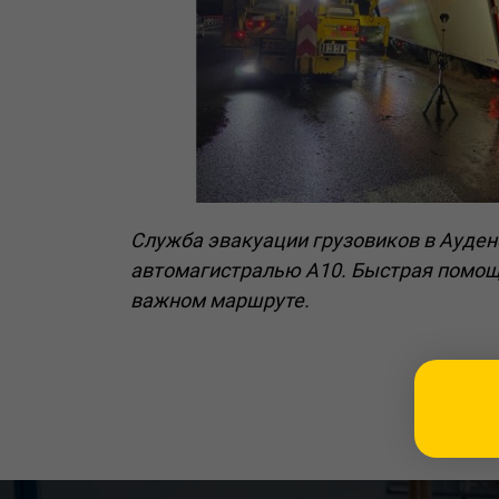
Служба эвакуации грузовиков в Ауденб
автомагистралью A10. Быстрая помощ
важном маршруте.