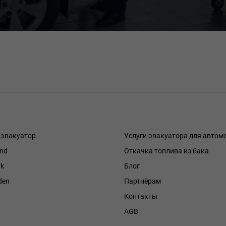
 эвакуатор
Услуги эвакуатора для автом
and
Откачка топлива из бака
k
Блог
den
Партнёрам
Контакты
h
AGB