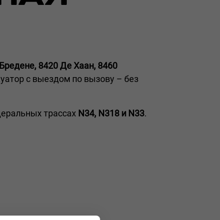
Бредене, 8420 Де Хаан, 8460
уатор с выездом по вызову – без
деральных трассах
N34, N318 и N33
.