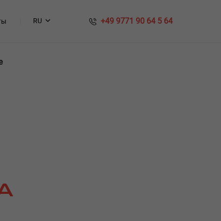
​​ +49 9771 90 64 5 64
RU
ты
е
А