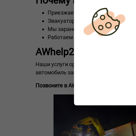
Почему выбирают име
Приезжаем в течение короткого в
Эвакуаторы оснащены для работы
Мы заранее согласуем стоимость
Работаем на автобанах
A10
, фед
AWhelp24 — эвакуатор
Наши услуги ориентированы на частны
автомобиль заглох или попал в авар
Позвоните в AWhelp24 — и эвакуатор б