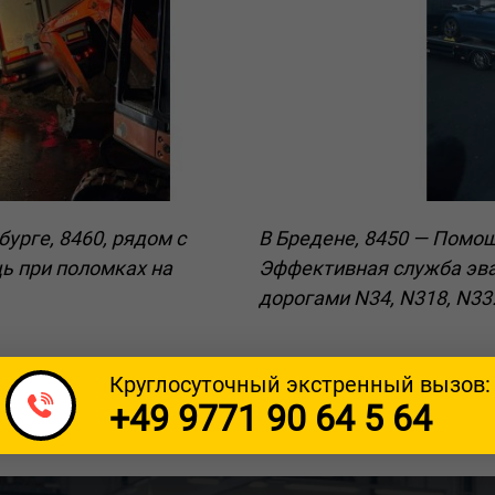
урге, 8460, рядом с
В Бредене, 8450 — Помо
ь при поломках на
Эффективная служба эва
дорогами N34, N318, N33
Круглосуточный экстренный вызов:
+49 9771 90 64 5 64