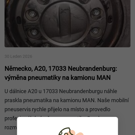
30 Leden 2026
Německo, A20, 17033 Neubrandenburg:
výměna pneumatiky na kamionu MAN
U dálnice A20 u 17033 Neubrandenburgu náhle
praskla pneumatika na kamionu MAN. Naše mobilní
pneuservis rychle přijelo na místo a provedlo
profesionální výměnu pneumatiky Goodyear o
rozměru 385/65 R22.5.Pro přivolání mobilního