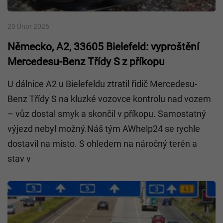
20 Únor 2026
Německo, A2, 33605 Bielefeld: vyproštění
Mercedesu-Benz Třídy S z příkopu
U dálnice A2 u Bielefeldu ztratil řidič Mercedesu-
Benz Třídy S na kluzké vozovce kontrolu nad vozem
– vůz dostal smyk a skončil v příkopu. Samostatný
výjezd nebyl možný.Náš tým AWhelp24 se rychle
dostavil na místo. S ohledem na náročný terén a
stav v