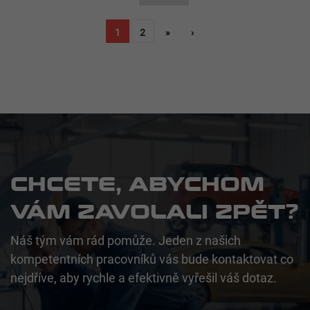
Pagination
Aktuální
1
Stránka
2
Poslední
»
Následující
›
stránka
stránka
stránka
CHCETE, ABYCHOM
VÁM ZAVOLALI ZPĚT?
Náš tým vám rád pomůže. Jeden z našich
kompetentních pracovníků vás bude kontaktovat co
nejdříve, aby rychle a efektivně vyřešil váš dotaz.