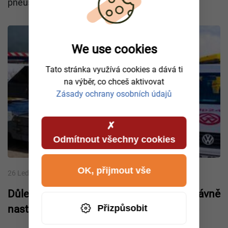
pneuservisu kdekoliv v N
We use cookies
Tato stránka využívá cookies a dává ti
na výběr, co chceš aktivovat
Zásady ochrany osobních údajů
Odmítnout všechny cookies
OK, přijmout vše
26 Leden 2026
Důležitá pravidla pro „startování“: jak správně
Přizpůsobit
nastartovat auto