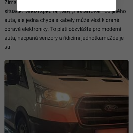
Zima, mráz a motor nechce naskočit? Známá
situace. Mnozí spěchají, aby „nastartovali“ od jiného
auta, ale jedna chyba s kabely může vést k drahé
opravě elektroniky. To platí obzvláště pro moderní
auta, nacpaná senzory a řídicími jednotkami.Zde je
str