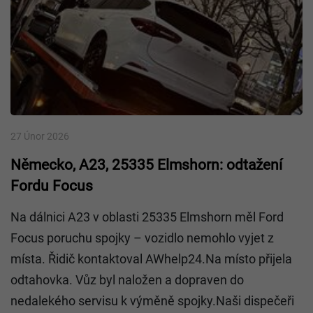
27 Únor 2026
Německo, A23, 25335 Elmshorn: odtažení
Fordu Focus
Na dálnici A23 v oblasti 25335 Elmshorn měl Ford
Focus poruchu spojky – vozidlo nemohlo vyjet z
místa. Řidič kontaktoval AWhelp24.Na místo přijela
odtahovka. Vůz byl naložen a dopraven do
nedalekého servisu k výměně spojky.Naši dispečeři