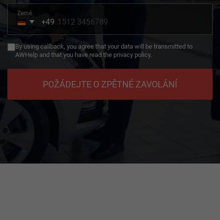
Země
+49
Germany
+49
By using callback, you agree that your data will be transmitted to
AWHelp and that you have read the privacy policy.
POŽÁDEJTE O ZPĚTNÉ ZAVOLÁNÍ