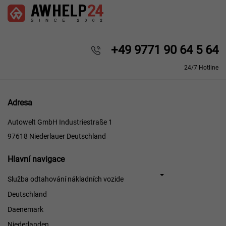
+49 9771 90 64 5 64
24/7 Hotline
Adresa
Autowelt GmbH Industriestraße 1
97618 Niederlauer Deutschland
Hlavní
Hlavní navigace
navigace
Služba odtahování nákladních vozide
Deutschland
Daenemark
Niederlanden