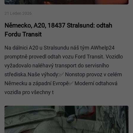
21 Leden 2026
Německo, A20, 18437 Stralsund: odtah
Fordu Transit
Na dálnici A20 u Stralsundu náš tým AWhelp24
promptně provedl odtah vozu Ford Transit. Vozidlo
vyžadovalo naléhavý transport do servisního
střediska.Naše výhody:✅ Nonstop provoz v celém
Německu a západní Evropě✅ Moderní odtahová
vozidla pro všechny t