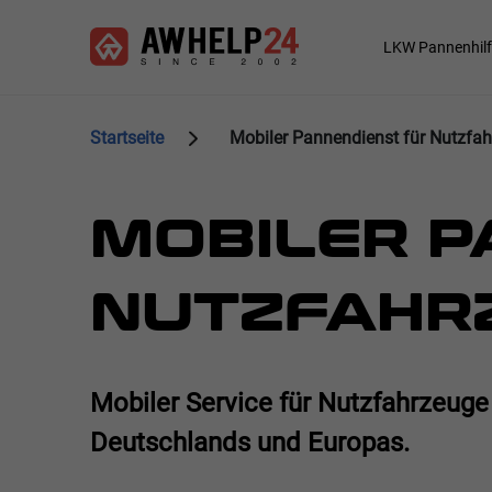
Direkt
Cookie-Einstellungen
zum
Main
LKW Pannenhilf
Inhalt
navigation
Startseite
Mobiler Pannendienst für Nutzfa
MOBILER P
NUTZFAHR
Mobiler Service für Nutzfahrzeug
Deutschlands und Europas.