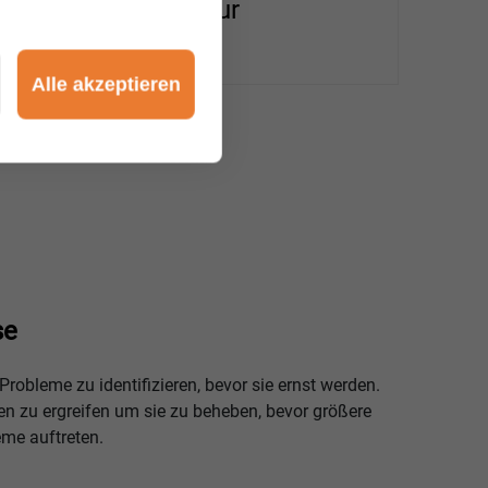
bei der Reparatur
Alle akzeptieren
se
 Probleme zu identifizieren, bevor sie ernst werden.
n zu ergreifen um sie zu beheben, bevor größere
eme auftreten.