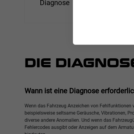
Diagnose
DIE DIAGNOS
Wann ist eine Diagnose erforderli
Wenn das Fahrzeug Anzeichen von Fehlfunktionen vo
beispielsweise seltsame Geräusche, Vibrationen, P
diverse andere Anomalien. Und wenn das Fahrzeu
Fehlercodes ausgibt oder Anzeigen auf dem Armatu