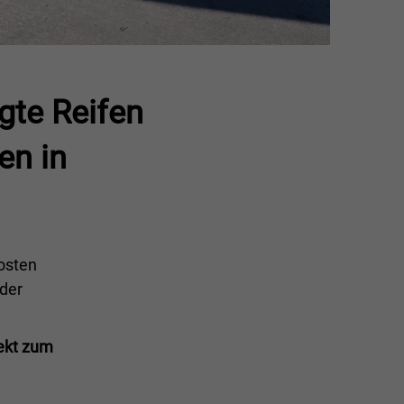
gte Reifen
en in
osten
 der
ekt zum