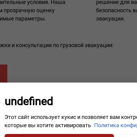
нительные условия. Наша
решение для ва
м прозрачную оценку
безопасность в
димые параметры.
эвакуации.
жки и консультации по грузовой эвакуации:
undefined
И СРОЧНЫЙ РЕМ
Этот сайт использует кукис и позволяет вам конт
которые вы хотите активировать
Политика конфи