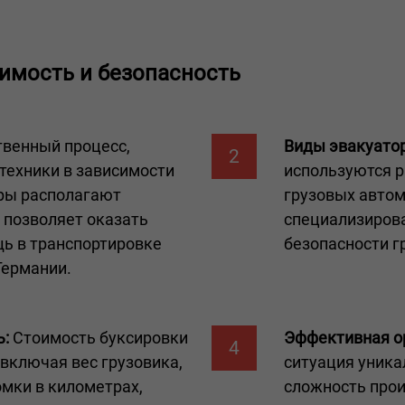
оимость и безопасность
твенный процесс,
Виды эвакуатор
2
техники в зависимости
используются р
ёры располагают
грузовых автом
 позволяет оказать
специализиров
ь в транспортировке
безопасности г
Германии.
ь:
Стоимость буксировки
Эффективная о
4
 включая вес грузовика,
ситуация уника
омки в километрах,
сложность про