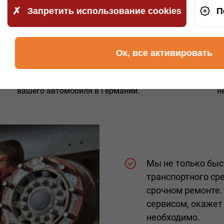
альный подход
Запретить использование cookies
П
Доступно
Ок, все активировать
к,
Гарантированно низкая цена за буксировку
Б
вашего автомобиля в Германии.
н
Мы не только быс
транспортного ср
срочном ремонте.
сервисом, окажет
необходимо.