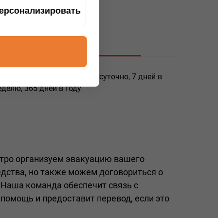
ерсонализировать
Круглосуточно
уксировка доступна круглосуточно, 7 дней в
еделю, 365 дней в году
тро организуем эвакуацию вашего
едства, но также можем договориться о
 Наша команда обеспечит связь с
 помощь и предоставит перевод, если это