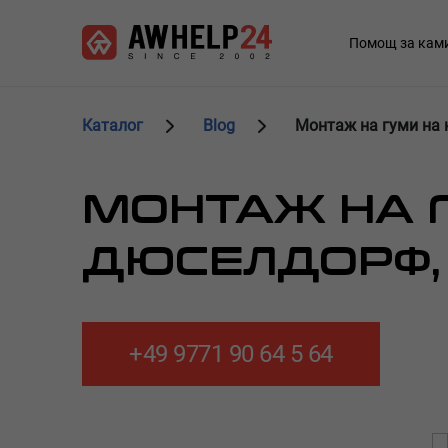
Премини
Управление на бисквитките
към
Main
Помощ за кам
основното
navigation
съдържание
Каталог
Blog
Монтаж на гуми на 
МОНТАЖ НА Г
ДЮСЕЛДОРФ,
+49 9771 90 64 5 64