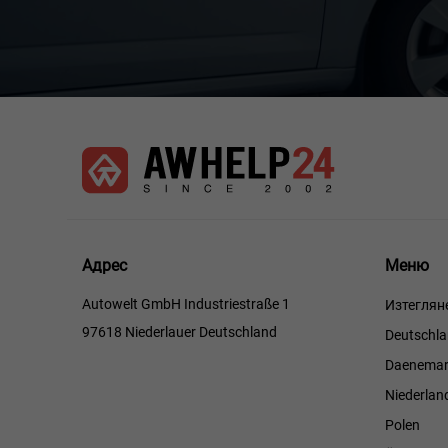
Меню
Адрес
Меню
Autowelt GmbH Industriestraße 1
Изтеглян
97618 Niederlauer Deutschland
Deutschl
Daenemar
Niederlan
Polen