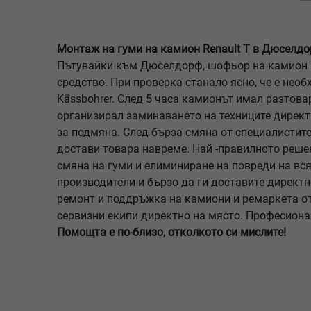
Монтаж на гуми на камион Renault T в Дюселдо
Пътувайки към Дюселдорф, шофьор на камион Re
средство. При проверка станало ясно, че е не
Kässbohrer. След 5 часа камионът имал разтова
организирал заминаването на техниците директ
за подмяна. След бърза смяна от специалистите
достави товара навреме. Най -правилното решен
смяна на гуми и елиминиране на повреди на вся
производители и бързо да ги доставите директн
ремонт и поддръжка на камиони и ремаркета от
сервизни екипи директно на място. Професиона
Помощта е по-близо, отколкото си мислите!