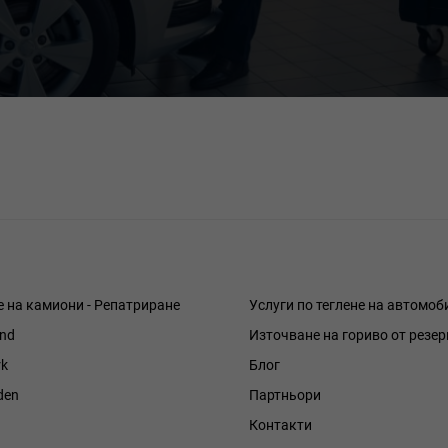
е на камиони - Репатриране
Услуги по теглене на автомоб
and
Източване на гориво от резе
k
Блог
den
Партньори
Контакти