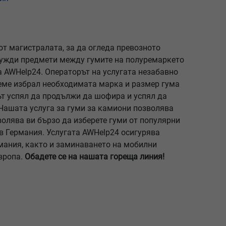
т магистралата, за да огледа превозното
 чужди предмети между гумите на полуремаркето
а AWHelp24. Операторът на услугата незабавно
реме избрал необходимата марка и размер гума
ът успял да продължи да шофира и успял да
 Нашата услуга за гуми за камиони позволява
волява ви бързо да изберете гуми от популярни
 в Германия. Услугата AWHelp24 осигурява
рмания, както и заминаването на мобилни
вропа.
Обадете се на нашата гореща линия!