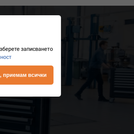
?
изберете записването
лност
, приемам всички