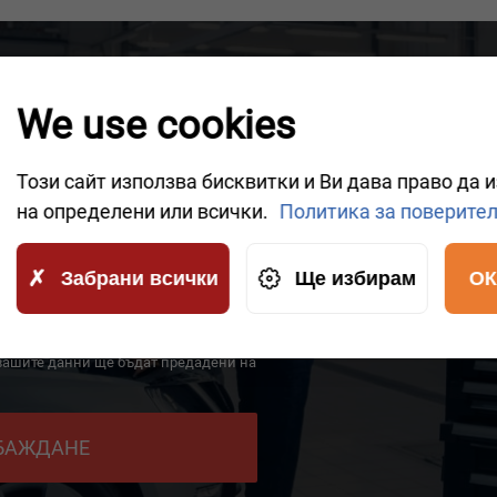
IKE A CALLBACK
We use cookies
owledgeable representatives will contact you shortly to
Този сайт използва бисквитки и Ви дава право да 
на определени или всички.
Политика за поверите
Забрани всички
Ще избирам
ОК
 вашите данни ще бъдат предадени на
ОБАЖДАНЕ