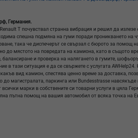
рф, Германия.
nault T почувствал странна вибрация и решил да излезе о
обходима спешна подмяна на гуми поради проникването на
рване, така че диспечерът се свързал с бюрото за помощ н
но до мястото на повредата на камиона, като в същото в
, балансиране и проверка на налягането в гумите, шофьор
ие в тази ситуация е да се свържете с услугата AWHelp24.
какъв вид камион, спестява ценно време за доставка, поз
о до магистралата, паркинга или Bundesstrasse навсякъде
 всички марки в собствените си товарни услуги в цяла Ге
лна пътна помощ на вашия автомобил от всяка точка на Е