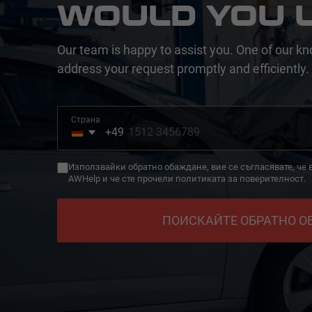
WOULD YOU L
Our team is happy to assist you. One of our kn
address your request promptly and efficiently.
Страна
+49
Germany
+49
Използвайки обратно обаждане, вие се съгласявате, че
AWHelp и че сте прочели политиката за поверителност.
ПОИСКАЙТЕ ОБРАТНО 