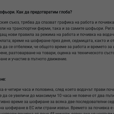
офьори. Как да предотвратим глоба?
ия съюз, трябва да спазват графика на работа и почивка
ели на транспортни фирми, така и за самите шофьори. Рег
ждащ нови правила за режима на работа и почивка на водач
илата; време на шофиране през деня, седмицата, както и о
а да се отбележи, че общото време за работа и времето за
не, разтоварване на товари, оценка на техническото състо
ане и участие в пътното движение.
не:
 е четири часа и половина, след което водачът прави почи
 да се увеличи до максимум 10 часа не повече от два път
тивно време за шофиране за всяка две последователни сед
 шофиране в ЕС или страни извън. Времето за почивка е о
аправи почивка от поне 45 минути, освен ако не настъпи 