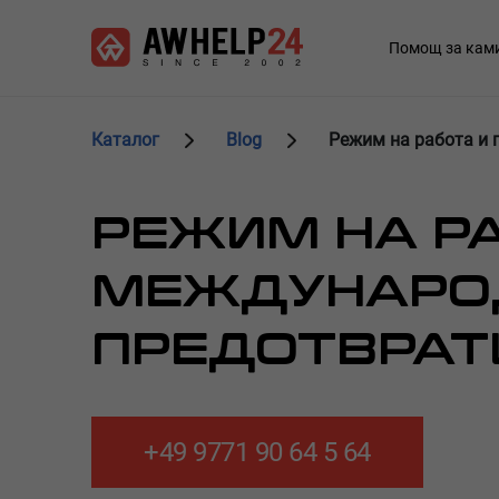
Премини
Управление на бисквитките
към
Main
Помощ за кам
основното
navigation
съдържание
Каталог
Blog
Режим на работа и 
РЕЖИМ НА РА
МЕЖДУНАРОД
ПРЕДОТВРАТ
+49 9771 90 64 5 64