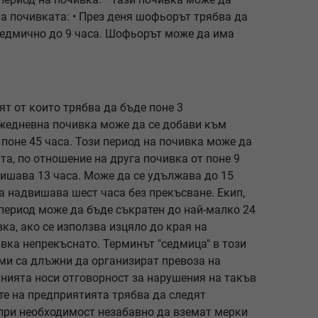
на почивката: • През деня шофьорът трябва да
 седмично до 9 часа. Шофьорът може да има
ят от които трябва да бъде поне 3
 Ежедневна почивка може да се добави към
поне 45 часа. Този период на почивка може да
а, по отношение на друга почивка от поне 9
вишава 13 часа. Може да се удължава до 15
а надвишава шест часа без прекъсване. Екип,
период може да бъде съкратен до най-малко 24
ка, ако се използва изцяло до края на
вка непрекъснато. Терминът "седмица" в този
рми са длъжни да организират превоза на
нията носи отговорност за нарушения на такъв
ите на предприятията трябва да следят
 при необходимост незабавно да вземат мерки