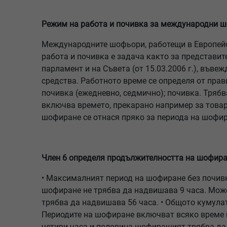
Режим на работа и почивка за международни ш
Международните шофьори, работещи в Европейск
работа и почивка е задача както за представит
парламент и на Съвета (от 15.03.2006 г.), въве
средства. Работното време се определя от прав
почивка (ежедневно, седмично); почивка. Трябв
включва времето, прекарано например за товаре
шофиране се отнася пряко за периода на шофир
Член 6 определя продължителността на шофира
• Максималният период на шофиране без почивка
шофиране не трябва да надвишава 9 часа. Може
трябва да надвишава 56 часа. • Общото кумула
Периодите на шофиране включват всяко време на
четири часа и половина шофиращият трябва да н