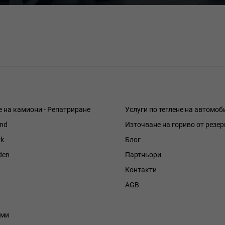
е на камиони - Репатриране
Услуги по теглене на автомоб
and
Източване на гориво от резе
k
Блог
den
Партньори
Контакти
h
AGB
уми