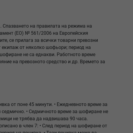
. Спазването на правилата на режима на
ламент (ЕО) № 561/2006 на Европейския
ите, се прилага за всички товарни превозни
т екипаж от няколко шофьори; период на
 шофиране не са еднакви. Работното време
яние на превозното средство и др. Времето за
вка от поне 45 минути. • Ежедневното време за
и седмично. • Седмичното време за шофиране не
мици не трябва да надвишава 90 часа.
писано в член 7: • След период на шофиране от
период на почивка. • Тази почивка може да