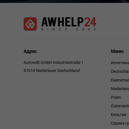
Меню
Адрес
Меню
Autowelt GmbH Industriestraße 1
Изтеглян
97618 Niederlauer Deutschland
Deutschl
Daenemar
Niederlan
Polen
Österreic
Бельгия
Сервиз г