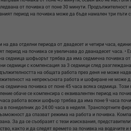
следвана от почивка от поне 30 минути. Продължителност 
евният период на почивка може да бъде намален три пъти
 на два отделни периода от двадесет и четири часа, едини
ят период на почивка се увеличава до дванадесет часа. •
тна седмица шофьорът трябва да има седмична почивка от 
лни седмици с компенсация за 3 седмици след разглежданат
одължителността на общата работа през деня не може над
ължителност на непрекъсната работа и шофиране не може д
 седмична почивка от поне 45 часа всяка седмица. Този 
ение обаче се компенсира с еквивалентен период на почив
часа работа всеки шофьор трябва да има поне 9 часа почи
са в понеделник до 24:00 часа в неделя. Транспортните фи
възможност да спазват режима на работа и почивка. Компа
зана. За да се съобразят с тези изисквания, представител
тво, както и да следят времето за почивка на водачите и