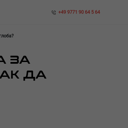
​​ +49 9771 90 64 5 64
глоба?
А ЗА
АК ДА