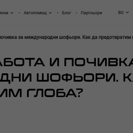
BG
иони
Автопомощ
Блог
Партньори
почивка за международни шофьори. Как да предотвратим 
БОТА И ПОЧИВК
НИ ШОФЬОРИ. К
ИМ ГЛОБА?