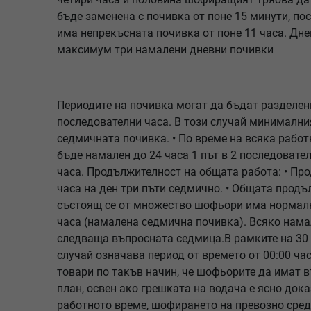
бъде заменена с почивка от поне 15 минути, по
има непрекъсната почивка от поне 11 часа. Дн
максимум три намалени дневни почивки
Периодите на почивка могат да бъдат разделени
последователни часа. В този случай минимални
седмичната почивка. • По време на всяка рабо
бъде намален до 24 часа 1 път в 2 последовате
часа. Продължителност на общата работа: • Пр
часа на ден три пъти седмично. • Общата прод
състоящ се от множество шофьори има нормална
часа (намалена седмична почивка). Всяко намал
следваща въпросната седмица.В рамките на 30 
случай означава период от времето от 00:00 ча
товари по такъв начин, че шофьорите да имат 
план, освен ако грешката на водача е ясно дока
работното време, шофирането на превозно средс