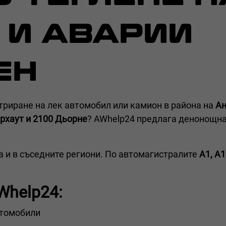
 И АВАРИИ
ЕН
триране на лек автомобил или камион в района на
Ан
ерхаут и 2100 Дьорне
? AWhelp24 предлага денонощна
ка и в съседните региони. По автомагистралите
A1, A1
Whelp24:
втомобили