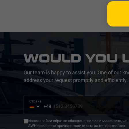
WOULD YOU L
Our team is happy to assist you. One of our kn
address your request promptly and efficiently.
Страна
+49
Germany
+49
Използвайки обратно обаждане, вие се съгласявате, че
AWHelp и че сте прочели политиката за поверителност.