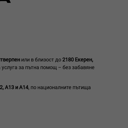
тверпен
или в близост до
2180 Екерен,
 услуга за пътна помощ – без забавяне
2, A13 и A14
, по националните пътища