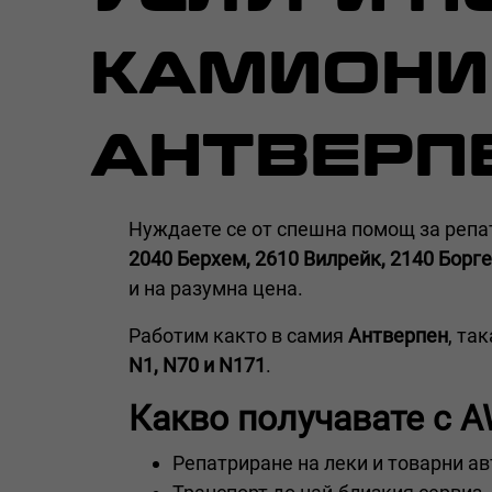
КАМИОНИ
АНТВЕРП
Нуждаете се от спешна помощ за репа
2040 Берхем, 2610 Вилрейк, 2140 Борг
и на разумна цена.
Работим както в самия
Антверпен
, та
N1, N70 и N171
.
Какво получавате с A
Репатриране на леки и товарни а