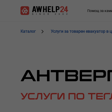
Премини
Управление на бисквитките
към
Main
Помощ за кам
основното
navigation
съдържание
Каталог
Услуги за товарен евакуатор в 
АНТВЕР
УСЛУГИ ПО ТЕ