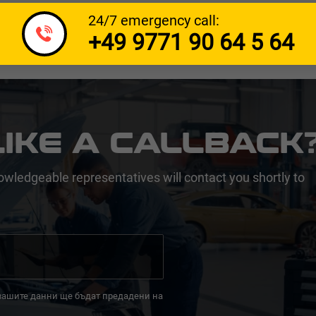
24/7 emergency call:
+49 9771 90 64 5 64
IKE A CALLBACK
owledgeable representatives will contact you shortly to
 вашите данни ще бъдат предадени на