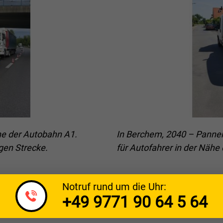
he der Autobahn A1.
In Berchem, 2040 – Pannenh
igen Strecke.
für Autofahrer in der Nähe
Notruf rund um die Uhr:
+49 9771 90 64 5 64