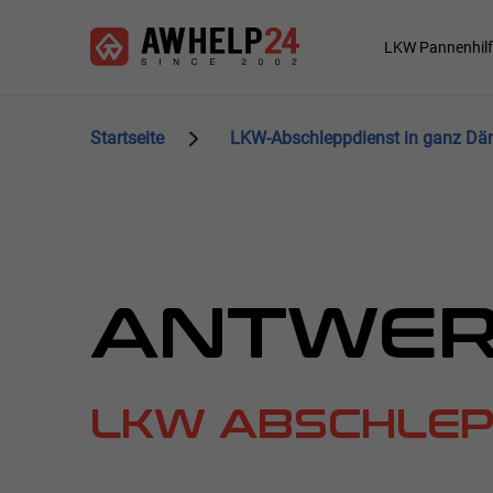
Direkt
Cookie-Einstellungen
zum
Main
LKW Pannenhilf
Inhalt
navigation
Startseite
LKW-Abschleppdienst in ganz D
ANTWER
LKW ABSCHLEP