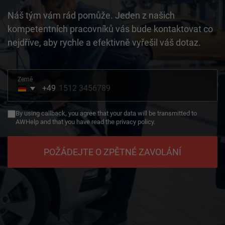
Náš tým vám rád pomůže. Jeden z našich
kompetentních pracovníků vás bude kontaktovat co
nejdříve, aby rychle a efektivně vyřešil váš dotaz.
Země
+49
Germany
+49
By using callback, you agree that your data will be transmitted to
AWHelp and that you have read the privacy policy.
POŽÁDEJTE O ZPĚTNÉ ZAVOLÁNÍ