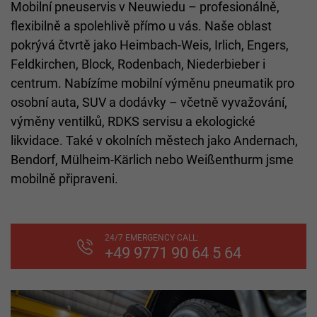
Mobilní pneuservis v Neuwiedu – profesionálně,
flexibilně a spolehlivě přímo u vás. Naše oblast
pokrývá čtvrtě jako Heimbach-Weis, Irlich, Engers,
Feldkirchen, Block, Rodenbach, Niederbieber i
centrum. Nabízíme mobilní výměnu pneumatik pro
osobní auta, SUV a dodávky – včetně vyvažování,
výměny ventilků, RDKS servisu a ekologické
likvidace. Také v okolních městech jako Andernach,
Bendorf, Mülheim-Kärlich nebo Weißenthurm jsme
mobilně připraveni.
24/7 EMERGENCY CALL:
+49 9771 90 64 5 64