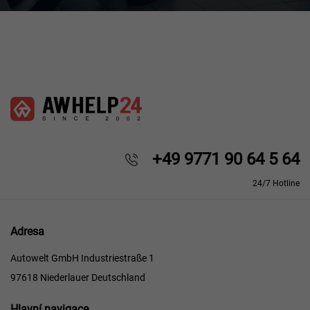
+49 9771 90 64 5 64
24/7 Hotline
Adresa
Autowelt GmbH Industriestraße 1
97618 Niederlauer Deutschland
Hlavní
Hlavní navigace