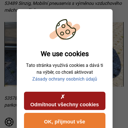
53489 Sinzig, Mobilní pneuservis s výměnou vzduchového
měchu na přívěsu
We use cookies
Tato stránka využívá cookies a dává ti
na výběr, co chceš aktivovat
Zásady ochrany osobních údajů
53578 Windhagen, mobilní výměna pneumatik na
Odmítnout všechny cookies
parkovišti po defektu
OK, přijmout vše
Montáž pneumatik