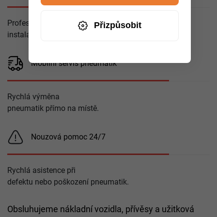
Profesionální
Přizpůsobit
instalace a vyvážení.
Mobilní servis pneumatik
Rychlá výměna
pneumatik přímo na místě.
Nouzová pomoc 24/7
Rychlá asistence při
defektu nebo poškození pneumatik.
Obsluhujeme nákladní vozidla, přívěsy a užitková