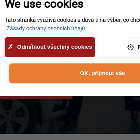
We use cookies
petentních pracovníků vás bude kontaktovat co
Tato stránka využívá cookies a dává ti na výběr, co chc
az.
Zásady ochrany osobních údajů
Odmítnout všechny cookies
d to AWHelp and that you have read the
OK, přijmout vše
AVOLÁNÍ