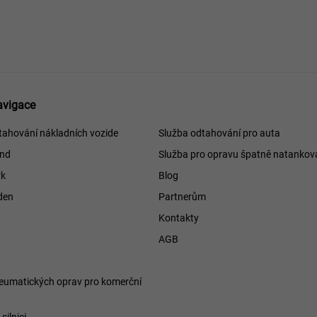
avigace
ce
tahování nákladních vozide
Služba odtahování pro auta
and
Služba pro opravu špatně natankov
k
Blog
den
Partnerům
Kontakty
h
AGB
eumatických oprav pro komerční