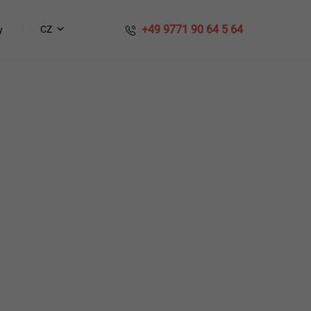
​​ +49 9771 90 64 5 64
CZ
y