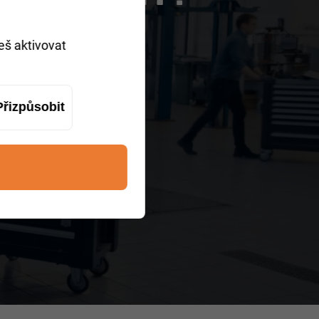
eš aktivovat
Přizpůsobit