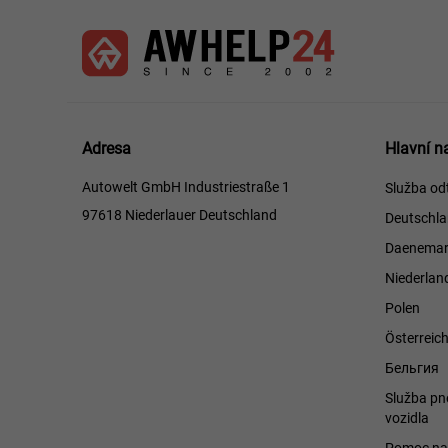
Hlavní
Adresa
Hlavní n
naviga
Autowelt GmbH Industriestraße 1
Služba od
97618 Niederlauer Deutschland
Deutschl
Daenemar
Niederlan
Polen
Österreic
Бельгия
Služba pn
vozidla