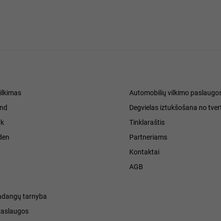
ilkimas
Automobilių vilkimo paslaugo
and
Degvielas iztukšošana no tver
k
Tinklaraštis
den
Partneriams
Kontaktai
h
AGB
adangų tarnyba
Paslaugos