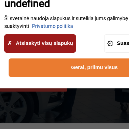
undefined
owledgeable representatives will contact you shortly to
Ši svetainė naudoja slapukus ir suteikia jums galimybę v
suaktyvinti
Privatumo politika
Atsisakyti visų slapukų
Suas
ūtų perduodami „AWHelp“ ir kad
Gerai, priimu visus
INIMO