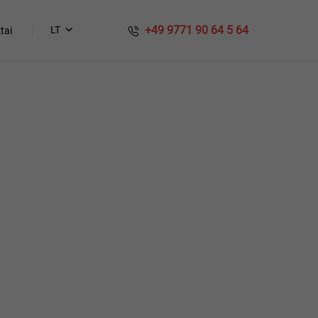
​​ +49 9771 90 64 5 64
LT
tai