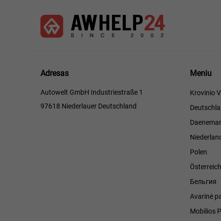
Meniu
Adresas
Meniu
Autowelt GmbH Industriestraße 1
Krovinio V
97618 Niederlauer Deutschland
Deutschl
Daenemar
Niederlan
Polen
Österreic
Бельгия
Avarinė p
Mobilios 