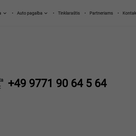
a
Auto pagalba
Tinklaraštis
Partneriams
Kontak
ta
+49 9771 90 64 5 64
: