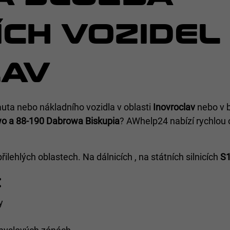
CH VOZIDEL
LAV
uta nebo nákladního vozidla v oblasti
Inovroclav
nebo v b
o a 88-190 Dabrowa Biskupia
? AWhelp24 nabízí rychlou 
přilehlých oblastech. Na dálnicích
, na státních silnicích
S1
:
y