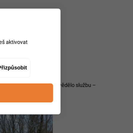
eš aktivovat
Přizpůsobit
o celém Polsku
my. Pokud vám vozidlo vypovědělo službu –