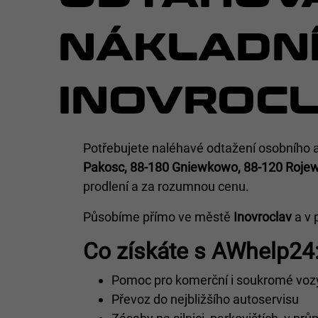
NÁKLADNÍ
INOVROC
Potřebujete naléhavé odtažení osobního a
Pakosc, 88-180 Gniewkowo, 88-120 Rojew
prodlení a za rozumnou cenu.
Působíme přímo ve městě
Inovroclav
a v 
Co získáte s AWhelp24
Pomoc pro komerční i soukromé voz
Převoz do nejbližšího autoservisu