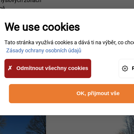
růmyslových zónách
ině
We use cookies
ledu na počasí
Tato stránka využívá cookies a dává ti na výběr, co chc
ypy techniky
Zásady ochrany osobních údajů
ádná nepříjemná překvapení
icích
S10 a E261
a v obcích v oblasti
88-100 Inovroclav
Odmítnout všechny cookies
lužba ve městě Inovroclav a p
y, řidiče nákladních vozidel, dopravce a logistické fir
OK, přijmout vše
ší servis.
vroclav
co nejdříve!