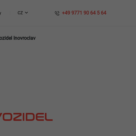
​​ +49 9771 90 64 5 64
CZ
y
zidel Inovroclav
OZIDEL