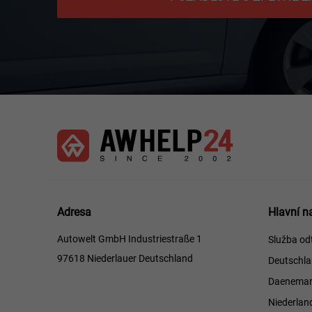
Hlavní
Adresa
Hlavní n
naviga
Autowelt GmbH Industriestraße 1
Služba od
97618 Niederlauer Deutschland
Deutschl
Daenemar
Niederlan