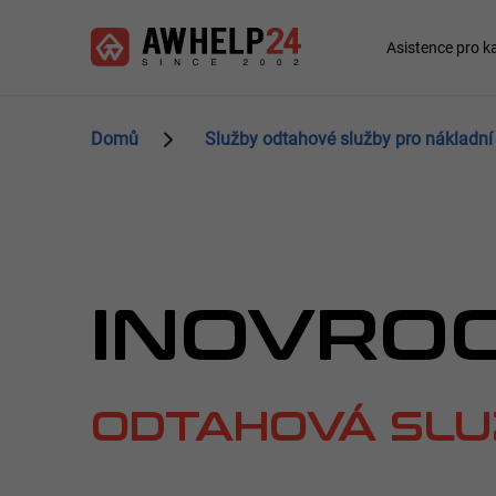
Přejít
Panel pro správu cookies
k
Main
Asistence pro 
hlavnímu
navigation
obsahu
Domů
Služby odtahové služby pro nákladní
INOVRO
ODTAHOVÁ SLU