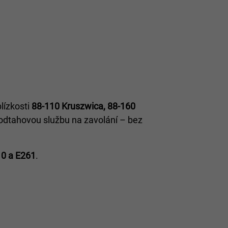
lízkosti
88-110 Kruszwica, 88-160
odtahovou službu na zavolání – bez
0 a E261
.