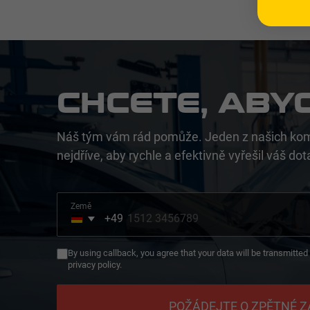
CHCETE, ABY
Náš tým vám rád pomůže. Jeden z našich kom
nejdříve, aby rychle a efektivně vyřešil váš dot
Země
+49
Germany
+49
By using callback, you agree that your data will be transmitte
privacy policy.
POŽÁDEJTE O ZPĚTNÉ Z