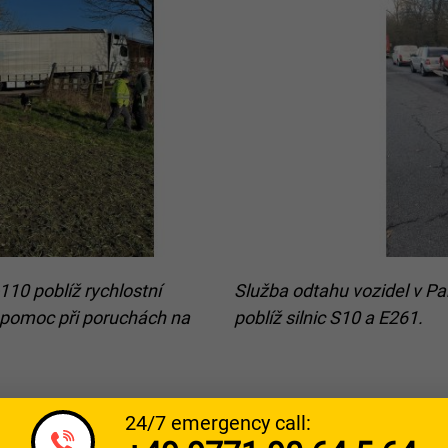
110 poblíž rychlostní
Služba odtahu vozidel v Pak
á pomoc při poruchách na
poblíž silnic S10 a E261.
24/7 emergency call: