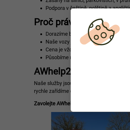
Zásahy na silnici, parkovištích, v p
Podpora v češtině, polštině a angličt
Proč právě AWhelp24:
Dorazíme během krátké doby, bez oh
Naše vozy jsou vybaveny pro různé t
Cena je vždy dohodnuta předem – ž
Působíme na dálnicích
, státních siln
AWhelp24 – odtahová s
Naše služby jsou určeny pro soukromé osob
rychle zařídíme odtah a doporučíme nejbliž
Zavolejte AWhelp24 – odtah dorazí do
Ino