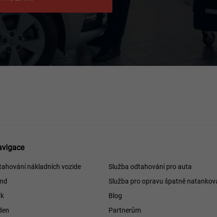
avigace
ce
tahování nákladních vozide
Služba odtahování pro auta
and
Služba pro opravu špatně natankov
k
Blog
den
Partnerům