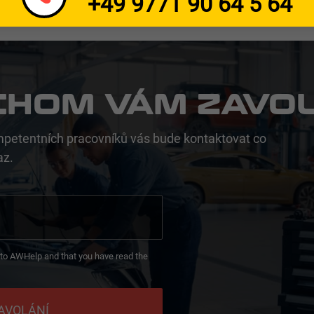
+49 9771 90 64 5 64
CHOM VÁM ZAVOL
petentních pracovníků vás bude kontaktovat co
az.
d to AWHelp and that you have read the
AVOLÁNÍ