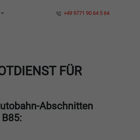
​​ +49 9771 90 64 5 64
OTDIENST FÜR
Autobahn-Abschnitten
 B85: