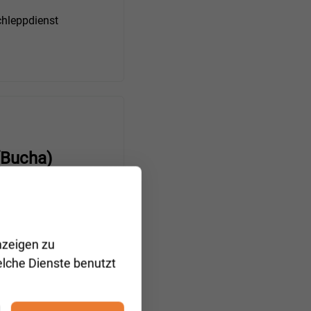
hleppdienst
(Bucha)
Abschleppdienst
nzeigen zu
elche Dienste benutzt