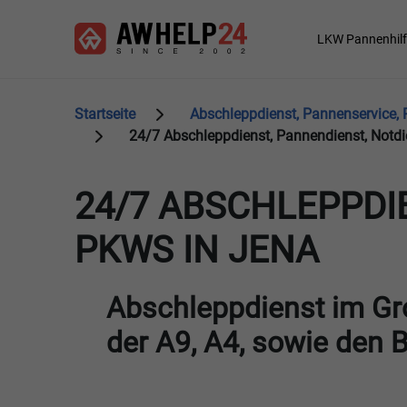
Direkt
Cookie-Einstellungen
zum
Main
LKW Pannenhilf
Inhalt
navigation
Startseite
Abschleppdienst, Pannenservice,
24/7 Abschleppdienst, Pannendienst, Notdi
24/7 ABSCHLEPPDI
PKWS IN JENA
Abschleppdienst im Gr
der A9, A4, sowie den 