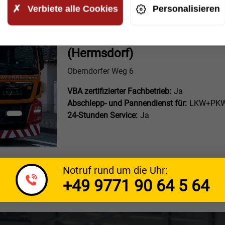
Verbiete alle Cookies
Personalisieren
AHK Autodienst Hermsdorfer
(Hermsdorf)
Oberndorfer Weg 6
VBA zertifizierter Fachbetrieb:
Ja
Abschlepp- und Pannendienst für:
LKW+PKW 
24-Stunden Service:
Ja
Notruf rund um die Uhr:
+49 9771 90 64 5 64