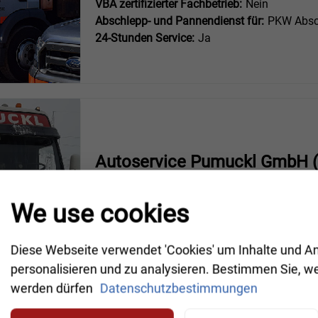
VBA zertifizierter Fachbetrieb:
Nein
Abschlepp- und Pannendienst für:
PKW Absc
24-Stunden Service:
Ja
Autoservice Pumuckl GmbH 
Am Amselberg 3
We use cookies
VBA zertifizierter Fachbetrieb:
Nein
Abschlepp- und Pannendienst für:
LKW+PKW 
Diese Webseite verwendet 'Cookies' um Inhalte und A
24-Stunden Service:
Ja
personalisieren und zu analysieren. Bestimmen Sie, w
werden dürfen
Datenschutzbestimmungen