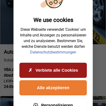
We use cookies
Diese Webseite verwendet 'Cookies' um
Inhalte und Anzeigen zu personalisieren
und zu analysieren. Bestimmen Sie,
welche Dienste benutzt werden dürfen
Autohaus Künnen (Meppen)
Datenschutzbestimmungen
Schützenhof 61
VBA zertifizierter Fachbetrieb:
Ja
Verbiete alle Cookies
Abschlepp- und Pannendienst für:
LKW+PKW Abschleppdienst
24-Stunden Service:
Ja
Alle akzeptieren
Personalisieren