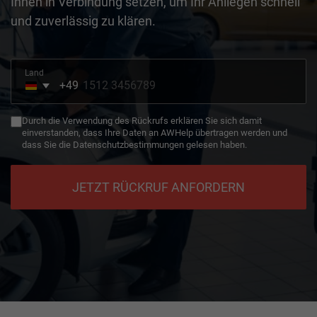
Ihnen in Verbindung setzen, um Ihr Anliegen schnell
und zuverlässig zu klären.
Land
+49
Germany
+49
Durch die Verwendung des Rückrufs erklären Sie sich damit
einverstanden, dass Ihre Daten an AWHelp übertragen werden und
dass Sie die Datenschutzbestimmungen gelesen haben.
JETZT RÜCKRUF ANFORDERN