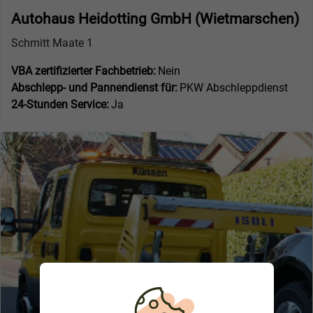
Autohaus Heidotting GmbH (Wietmarschen)
Schmitt Maate 1
VBA zertifizierter Fachbetrieb:
Nein
Abschlepp- und Pannendienst für:
PKW Abschleppdienst
24-Stunden Service:
Ja