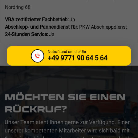
Nordring 68
VBA zertifizierter Fachbetrieb:
Ja
Abschlepp- und Pannendienst für:
PKW Abschleppdienst
24-Stunden Service:
Ja
Notruf rund um die Uhr:
+49 9771 90 64 5 64
MÖCHTEN SIE EINEN
RÜCKRUF?
Unser Team steht Ihnen gerne zur Verfügung. Einer
unserer kompetenten Mitarbeiter wird sich bald mit