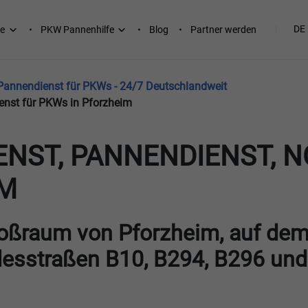
DE
e
PKW Pannenhilfe
Blog
Partner werden
 Pannendienst für PKWs - 24/7 Deutschlandweit
enst für PKWs in Pforzheim
ENST, PANNENDIENST, N
IM
oßraum von Pforzheim, auf dem
desstraßen B10, B294, B296 und