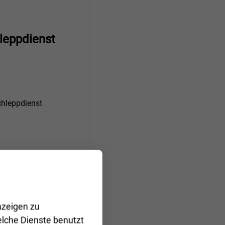
leppdienst
hleppdienst
nzeigen zu
elche Dienste benutzt