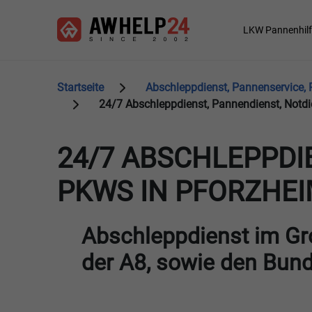
Direkt
Cookie-Einstellungen
zum
Main
LKW Pannenhilf
Inhalt
navigation
Startseite
Abschleppdienst, Pannenservice,
24/7 Abschleppdienst, Pannendienst, Notdi
24/7 ABSCHLEPPDI
PKWS IN PFORZHE
Abschleppdienst im Gr
der A8, sowie den Bun