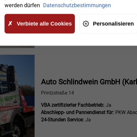
werden dürfen
Datenschutzbestimmungen
VBA zertifizierter Fachbetrieb:
Nein
Abschlepp- und Pannendienst für:
PKW Absc
Verbiete alle Cookies
Personalisieren
24-Stunden Service:
Nein
Auto Schlindwein GmbH (Karl
Printzstraße 14
VBA zertifizierter Fachbetrieb:
Ja
Abschlepp- und Pannendienst für:
PKW Absc
24-Stunden Service:
Ja