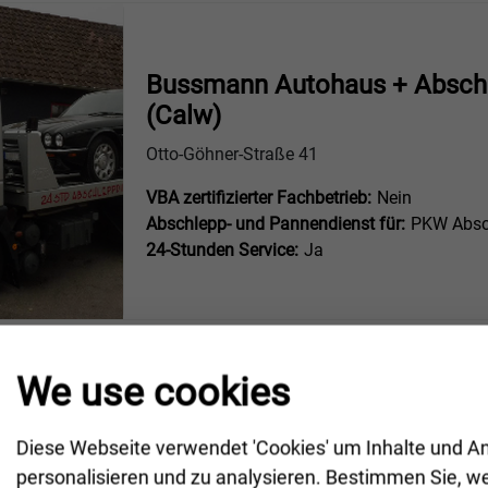
Bussmann Autohaus + Absch
(Calw)
Otto-Göhner-Straße 41
VBA zertifizierter Fachbetrieb:
Nein
Abschlepp- und Pannendienst für:
PKW Absc
24-Stunden Service:
Ja
We use cookies
Auto-Laub (Pforzheim)
Diese Webseite verwendet 'Cookies' um Inhalte und A
personalisieren und zu analysieren. Bestimmen Sie, w
Kieselbronner Str. 66/1