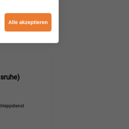
hleppdienst
Alle akzeptieren
sruhe)
hleppdienst