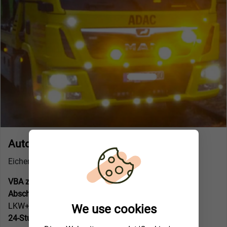
Auto Prause (Wuppertal)
Eichenhofer Weg 10
VBA zertifizierter Fachbetrieb:
Nein
Abschlepp- und Pannendienst für:
LKW+PKW Abschleppdienst
We use cookies
24-Stunden Service:
Ja