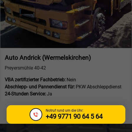
Auto Andrick (Wermelskirchen)
Preyersmühle 40-42
VBA zertifizierter Fachbetrieb:
Nein
Abschlepp- und Pannendienst für:
PKW Abschleppdienst
24-Stunden Service:
Ja
Notruf rund um die Uhr:
+49 9771 90 64 5 64