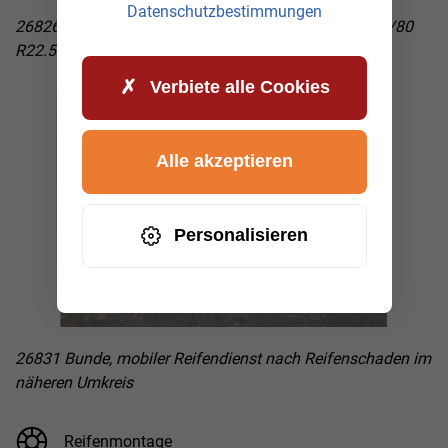
Datenschutzbestimmungen
26826 Weener, Lkw Reifenwechsel mit der Größe 295/80
R22.5
Verbiete alle Cookies
Alle akzeptieren
Personalisieren
26831 Bunde, mobiler Reifendienst nach Reifenschaden im
näheren Umkreis
Reifenmontage