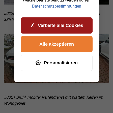
welche Dienste benutzt werden dürfen
Datenschutzbestimmungen
50226 Frechen, Auflieger Reifenwechsel mit der Größe
385/65 R22.5 auf der Straße
Verbiete alle Cookies
Alle akzeptieren
Personalisieren
50321 Brühl, mobiler Reifendienst mit plattem Reifen im
Wohngebiet