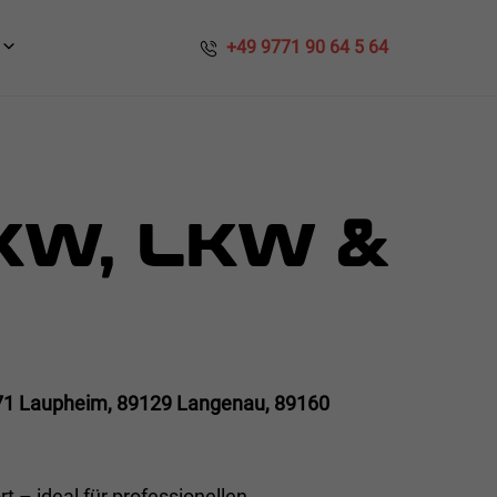
​​ +49 9771 90 64 5 64
KW, LKW &
71 Laupheim, 89129 Langenau, 89160
t – ideal für professionellen