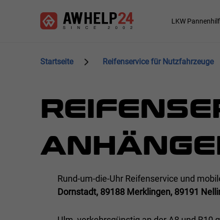
Direkt
Cookie-Einstellungen
zum
Main
LKW Pannenhilf
Inhalt
navigation
Startseite
Reifenservice für Nutzfahrzeuge
REIFENSE
ANHÄNGE
Rund-um-die-Uhr Reifenservice und mobil
Dornstadt, 89188 Merklingen, 89191 Nelli
Ulm, verkehrsgünstig an der A8 und B10 ge