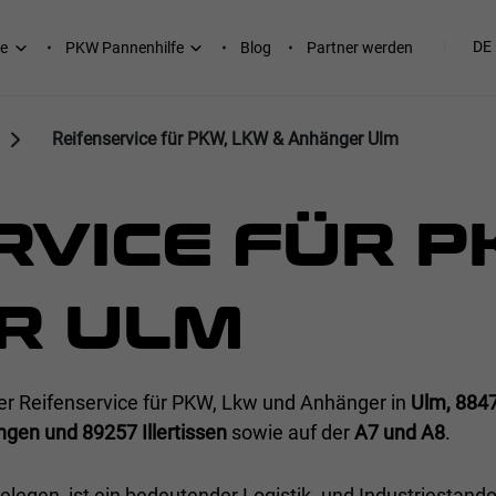
DE
e
PKW Pannenhilfe
Blog
Partner werden
Reifenservice für PKW, LKW & Anhänger Ulm
RVICE FÜR P
R ULM
er Reifenservice für PKW, Lkw und Anhänger in
Ulm, 884
ngen und 89257 Illertissen
sowie auf der
A7 und A8
.
legen, ist ein bedeutender Logistik- und Industriestandor