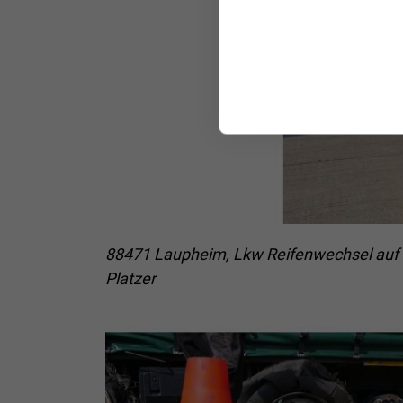
88471 Laupheim, Lkw Reifenwechsel auf 
Platzer