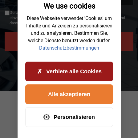
We use cookies
+49
Durch die Verwendung des Rückrufs erklären Sie sich damit
einverstanden, dass Ihre Daten an AWHelp übertragen werden und
Diese Webseite verwendet 'Cookies' um
dass Sie die Datenschutzbestimmungen gelesen haben.
Inhalte und Anzeigen zu personalisieren
und zu analysieren. Bestimmen Sie,
welche Dienste benutzt werden dürfen
JETZT RÜCKRUF ANFORDERN
Datenschutzbestimmungen
Verbiete alle Cookies
Alle akzeptieren
Personalisieren