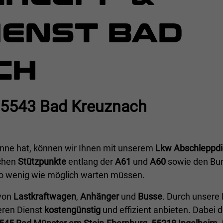
IENST BAD
CH
55543 Bad Kreuznach
nne hat, können wir Ihnen mit unserem
Lkw Abschleppdi
ichen
Stützpunkte
entlang der
A61
und
A60
sowie den Bu
 so wenig wie möglich warten müssen.
 von
Lastkraftwagen
,
Anhänger
und
Busse
. Durch unsere
eren Dienst
kostengünstig
und effizient anbieten. Dabei 