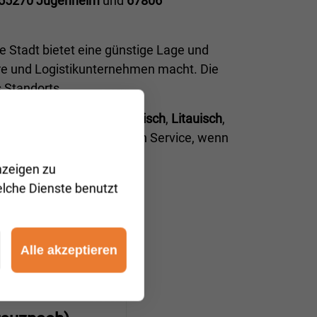
55270 Jugenheim
und
67806
 Stadt bietet eine günstige Lage und
re und Logistikunternehmen macht. Die
 Standorts.
Englisch
,
Rumänisch
,
Russisch
,
Litauisch
,
uf unseren professionellen Service, wenn
nzeigen zu
elche Dienste benutzt
Alle akzeptieren