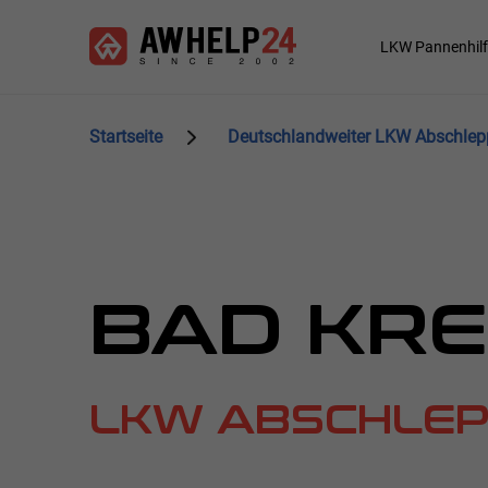
Direkt
Cookie-Einstellungen
zum
Main
LKW Pannenhilf
Inhalt
navigation
Startseite
Deutschlandweiter LKW Abschleppd
BAD KR
LKW ABSCHLEP