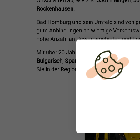
Ortschaften ab, wie z.B.
55411 Bingen
,
55
Rockenhausen
.
Bad Homburg und sein Umfeld sind von gro
gute Anbindungen an wichtige Verkehrswe
hohe Anzahl an Gewerbegebieten und Logis
Mit über 20 Jahren Erfahrung im Pannen
Bulgarisch
,
Spanisch
und viele weitere Sp
Sie in der Region Bad Kreuznach unterweg