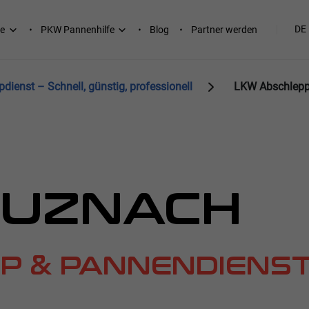
DE
e
PKW Pannenhilfe
Blog
Partner werden
ienst – Schnell, günstig, professionell
LKW Abschlepp
EUZNACH
P & PANNENDIENS