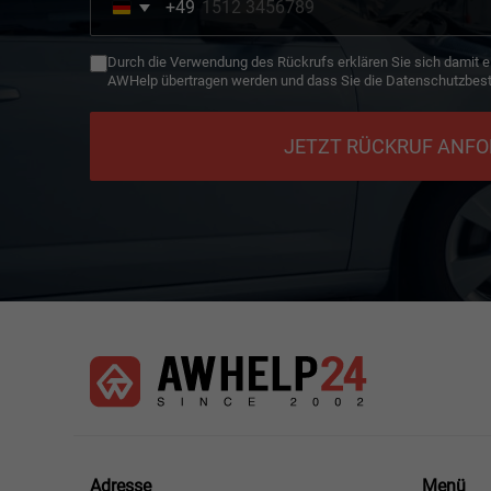
+49
Germany
+49
Durch die Verwendung des Rückrufs erklären Sie sich damit e
AWHelp übertragen werden und dass Sie die Datenschutzbes
JETZT RÜCKRUF ANF
Menü
Adresse
Menü