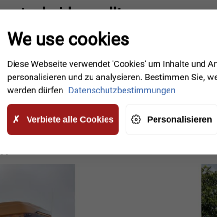
 entscheiden sollten:
r Ort – bei jedem Wetter
We use cookies
 verschiedene Fahrzeugtypen ausgerüstet
schungen im Nachhinein
Diese Webseite verwendet 'Cookies' um Inhalte und A
, auf den Nationalstraßen
S11 und E30
und in Ortschaft
personalisieren und zu analysieren. Bestimmen Sie, w
werden dürfen
Datenschutzbestimmungen
eppdienst in Ostrów und ganz P
n, Lkw-Fahrer, Speditionen und Logistikunternehmen. Wen
Verbiete alle Cookies
Personalisieren
 empfehlen Ihnen eine nahegelegene Werkstatt.
ppdienst ist in
Ostrów
bald bei Ihnen!