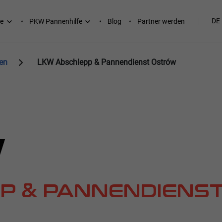
DE
e
PKW Pannenhilfe
Blog
Partner werden
en
LKW Abschlepp & Pannendienst Ostrów
W
P & PANNENDIENS