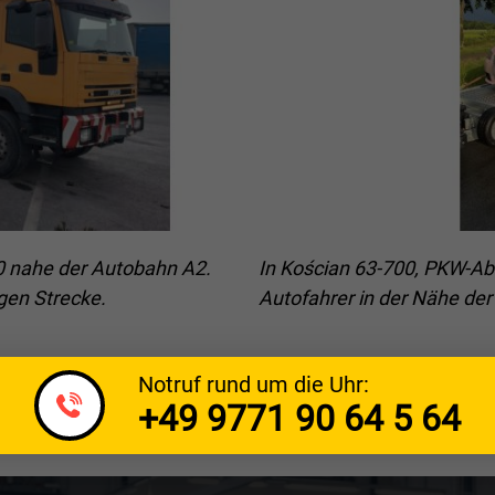
0 nahe der Autobahn A2.
In Kościan 63-700, PKW-Abs
igen Strecke.
Autofahrer in der Nähe de
Notruf rund um die Uhr:
+49 9771 90 64 5 64