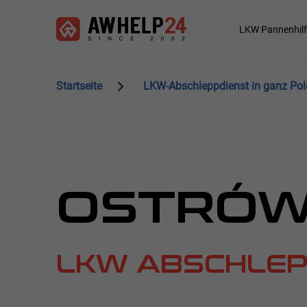
Direkt
Cookie-Einstellungen
zum
Main
LKW Pannenhilf
Inhalt
navigation
Startseite
LKW-Abschleppdienst in ganz Pol
OSTRÓ
LKW ABSCHLEP