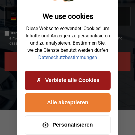
Land
We use cookies
+49
Germany
+49
Diese Webseite verwendet 'Cookies' um
Durch die Verwendung des Rückrufs erklären Sie sich damit
Inhalte und Anzeigen zu personalisieren
einverstanden, dass Ihre Daten an AWHelp übertragen werden und
und zu analysieren. Bestimmen Sie,
dass Sie die Datenschutzbestimmungen gelesen haben.
welche Dienste benutzt werden dürfen
Datenschutzbestimmungen
JETZT RÜCKRUF ANFORDERN
Verbiete alle Cookies
Alle akzeptieren
Personalisieren