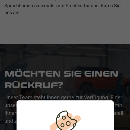
Sprachbarrieren niemals zum Problem für uns. Rufen Sie
uns an!
MÖCHTEN SIE EINEN
RÜCKRUF?
Unser Team steht Ihnen gerne zur Verfügung. Einer
unserer kompetenten Mitarbeiter wird sich bald mit
Ihnen in Verbindung setzen, um Ihr Anliegen schnell
und zuverlässig zu klären.