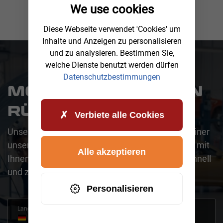
We use cookies
Diese Webseite verwendet 'Cookies' um
Inhalte und Anzeigen zu personalisieren
und zu analysieren. Bestimmen Sie,
welche Dienste benutzt werden dürfen
Datenschutzbestimmungen
MÖCHTEN SIE EINEN
RÜCKRUF?
Verbiete alle Cookies
Unser Team steht Ihnen gerne zur Verfügung. Einer
unserer kompetenten Mitarbeiter wird sich bald mit
Alle akzeptieren
Ihnen in Verbindung setzen, um Ihr Anliegen schnell
und zuverlässig zu klären.
Personalisieren
Land
+49
Germany