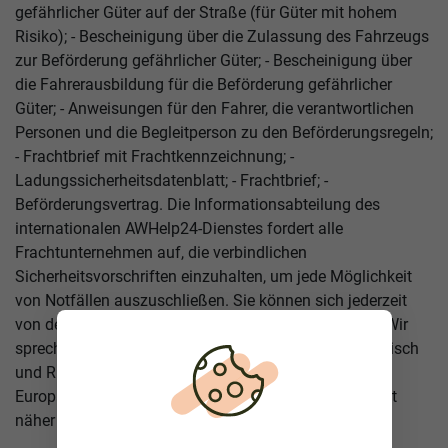
gefährlicher Güter auf der Straße (für Güter mit hohem
Risiko); - Bescheinigung über die Zulassung des Fahrzeugs
zur Beförderung gefährlicher Güter; - Bescheinigung über
die Fahrerausbildung für die Beförderung gefährlicher
Güter; - Anweisungen für den Fahrer, die verantwortlichen
Personen und die Begleitperson zu den Beförderungsregeln;
- Frachtbrief mit Frachtkennzeichnung; -
Ladungssicherheitsdatenblatt; - Frachtbrief; -
Beförderungsvertrag. Die Informationsabteilung des
internationalen AWHelp24-Dienstes fordert alle
Frachtunternehmen auf, die verbindlichen
Sicherheitsvorschriften einzuhalten, um jede Möglichkeit
von Notfällen auszuschließen. Sie können sich jederzeit
von den Betreibern unseres Dienstes beraten lassen! Wir
sprechen Russisch, Deutsch, Englisch, Polnisch, Litauisch
und Rumänisch. AWHelp24 - Frachtführerassistent in
Europa! Rufen Sie unsere Service-Hotline an !!! Hilfe ist
näher als Sie denken!