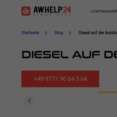
Direkt
Cookie-Einstellungen
zum
Main
LKW Pannenhilf
Inhalt
navigation
Startseite
Blog
Diesel auf der Auto
DIESEL AUF 
+49 9771 90 64 5 64