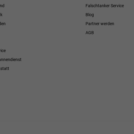
and
Falschtanker Service
k
Blog
den
Partner werden
AGB
ice
annendienst
statt