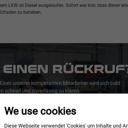
nem LKW ist Diesel ausgelaufen. Sofort war klar, dass dieser ei
n Schaden zu beheben.
 EINEN RÜCKRUF
Einer unserer kompetenten Mitarbeiter wird sich bald
n schnell und zuverlässig zu klären.
We use cookies
Diese Webseite verwendet 'Cookies' um Inhalte und A