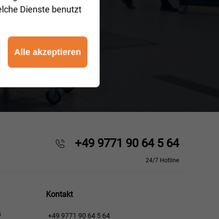
elche Dienste benutzt
Alle akzeptieren
+49 9771 90 64 5 64
24/7 Hotline
Kontakt
s
+49 9771 90 64 5 64