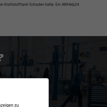
nen Kraftstofftank Schaden hatte. Ein AWHelp24
?
nzeigen zu