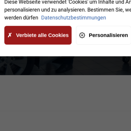
Diese Webseite verwendet 'Cookies' um Inhalte und A
personalisieren und zu analysieren. Bestimmen Sie, w
inverstanden, dass Ihre Daten an
timmungen gelesen haben.
werden dürfen
Datenschutzbestimmungen
ORDERN
Verbiete alle Cookies
Personalisieren