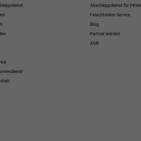
hleppdienst
Abschleppdienst für PKW
and
Falschtanker Service
k
Blog
den
Partner werden
AGB
ice
annendienst
statt