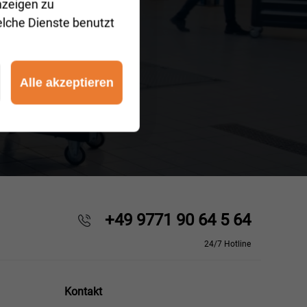
nzeigen zu
elche Dienste benutzt
Alle akzeptieren
+49 9771 90 64 5 64
24/7 Hotline
Kontakt