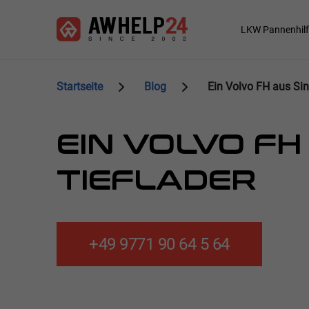
Direkt
Cookie-Einstellungen
zum
Main
LKW Pannenhilf
Inhalt
navigation
Startseite
Blog
Ein Volvo FH aus Si
EIN VOLVO F
TIEFLADER
+49 9771 90 64 5 64