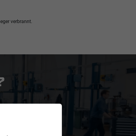
eger verbrannt.
?