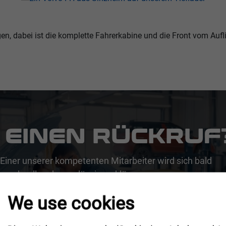
n, dabei ist die komplette Fahrerkabine und die Front vom Aufli
 EINEN RÜCKRUF
Einer unserer kompetenten Mitarbeiter wird sich bald
n schnell und zuverlässig zu klären.
We use cookies