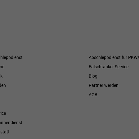
hleppdienst
Abschleppdienst für PKW
and
Falschtanker Service
k
Blog
den
Partner werden
AGB
ice
annendienst
statt