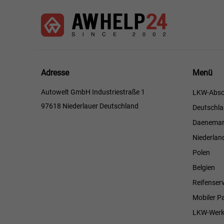
Menü
Adresse
Menü
Autowelt GmbH Industriestraße 1
LKW-Absc
97618 Niederlauer Deutschland
Deutschl
Daenemar
Niederlan
Polen
Belgien
Reifenserv
Mobiler P
LKW-Werk