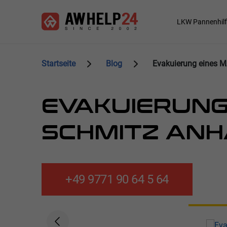
Direkt
Cookie-Einstellungen
zum
Main
LKW Pannenhilf
Inhalt
navigation
Startseite
Blog
Evakuierung eines 
EVAKUIERUNG
SCHMITZ ANH
+49 9771 90 64 5 64