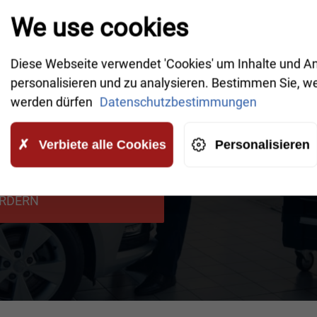
We use cookies
Einer unserer kompetenten Mitarbeiter wird sich bald
n schnell und zuverlässig zu klären.
Diese Webseite verwendet 'Cookies' um Inhalte und A
personalisieren und zu analysieren. Bestimmen Sie, w
werden dürfen
Datenschutzbestimmungen
Verbiete alle Cookies
Personalisieren
inverstanden, dass Ihre Daten an
timmungen gelesen haben.
ORDERN