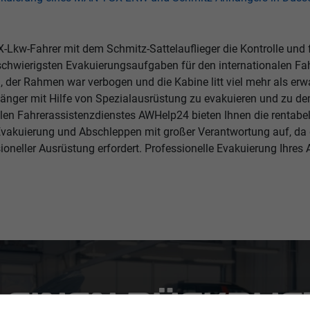
X-Lkw-Fahrer mit dem Schmitz-Sattelauflieger die Kontrolle und
r schwierigsten Evakuierungsaufgaben für den internationalen 
 der Rahmen war verbogen und die Kabine litt viel mehr als erwa
änger mit Hilfe von Spezialausrüstung zu evakuieren und zu 
onalen Fahrerassistenzdienstes AWHelp24 bieten Ihnen die rentabe
vakuierung und Abschleppen mit großer Verantwortung auf, da di
oneller Ausrüstung erfordert. Professionelle Evakuierung Ihres 
 EINEN RÜCKRUF