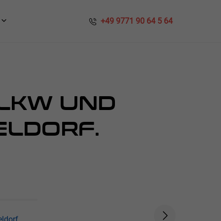
​​ +49 9771 90 64 5 64
 LKW UND
ELDORF.