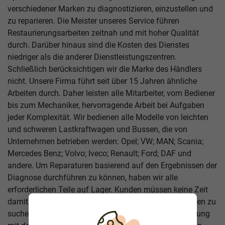
verschiedener Marken zu diagnostizieren, einzustellen und
zu reparieren. Die Meister unseres Service führen
Restaurierungsarbeiten zeitnah und mit hoher Qualität
durch. Darüber hinaus sind die Kosten des Dienstes
niedriger als die anderer Dienstleistungszentren.
Schließlich berücksichtigen wir die Marke des Händlers
nicht. Unsere Firma führt seit über 15 Jahren ähnliche
Arbeiten durch. Daher leisten alle Mitarbeiter, vom Bediener
bis zum Mechaniker, hervorragende Arbeit bei Aufgaben
jeder Komplexität. Wir bedienen alle Modelle von leichten
und schweren Lastkraftwagen und Bussen, die von
Unternehmen betrieben werden: Opel; VW; MAN; Scania;
Mercedes Benz; Volvo; Iveco; Renault; Ford; DAF und
andere. Um Reparaturen basierend auf den Ergebnissen der
Diagnose durchführen zu können, haben wir alle
erforderlichen Teile auf Lager. Kunden müssen keine Zeit
damit verschwenden, in anderen Geschäften nach ihnen zu
suchen. Wir führen Aufgaben in strikter Übereinstimmung