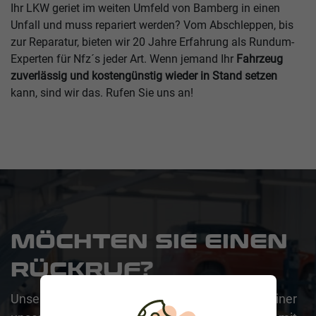
Ihr LKW geriet im weiten Umfeld von Bamberg in einen
Unfall und muss repariert werden? Vom Abschleppen, bis
zur Reparatur, bieten wir 20 Jahre Erfahrung als Rundum-
Experten für Nfz´s jeder Art. Wenn jemand Ihr
Fahrzeug
zuverlässig und kostengünstig wieder in Stand setzen
kann, sind wir das. Rufen Sie uns an!
MÖCHTEN SIE EINEN
RÜCKRUF?
Unser Team steht Ihnen gerne zur Verfügung. Einer