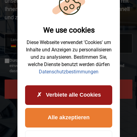
unserer kompetenten Mitarbeiter wird sich bald mit
Ihnen in Verbindung setzen, um Ihr Anliegen schnell
und zuverlässig zu klären.
We use cookies
Land
Diese Webseite verwendet 'Cookies' um
+49
Germany
Inhalte und Anzeigen zu personalisieren
+49
und zu analysieren. Bestimmen Sie,
Durch die Verwendung des Rückrufs erklären Sie sich damit
welche Dienste benutzt werden dürfen
einverstanden, dass Ihre Daten an AWHelp übertragen werden und
dass Sie die Datenschutzbestimmungen gelesen haben.
Datenschutzbestimmungen
JETZT RÜCKRUF ANFORDERN
Verbiete alle Cookies
Alle akzeptieren