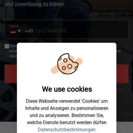
und zuverlässig zu klären.
Land
+49
Germany
+49
Durch die Verwendung des Rückrufs erklären Sie sich damit
einverstanden, dass Ihre Daten an AWHelp übertragen werden und
dass Sie die Datenschutzbestimmungen gelesen haben.
JETZT RÜCKRUF ANFORDERN
We use cookies
Diese Webseite verwendet 'Cookies' um
Inhalte und Anzeigen zu personalisieren
und zu analysieren. Bestimmen Sie,
welche Dienste benutzt werden dürfen
Datenschutzbestimmungen