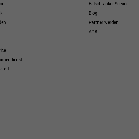
and
Falschtanker Service
k
Blog
den
Partner werden
AGB
ice
annendienst
statt