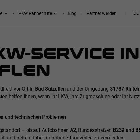
DE
e
PKW Pannenhilfe
Blog
Partner werden
KW-SERVICE IN
FLEN
direkt vor Ort in
Bad Salzuflen
und der Umgebung
31737 Rinteln
sten helfen Ihnen, wenn Ihr LKW, Ihre Zugmaschine oder Ihr Nut
nen und technischen Problemen
gstandort – ob auf Autobahnen
A2
, Bundesstraßen
B239 und B
rch und helfen dabei, unnötige Standzeiten zu vermeiden.