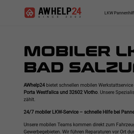
Direkt
Cookie-Einstellungen
zum
Main
LKW Pannenhilf
Inhalt
navigation
MOBILER L
BAD SALZU
AWhelp24
bietet schnellen mobilen Werkstattservice 
Porta Westfalica und 32602 Vlotho
. Unsere Speziali
zählt.
24/7 mobiler LKW-Service – schnelle Hilfe bei Pan
Unsere mobilen Teams kommen direkt zum Fahrzeu
Gewerbegebieten. Wir führen Reparaturen vor Ort du