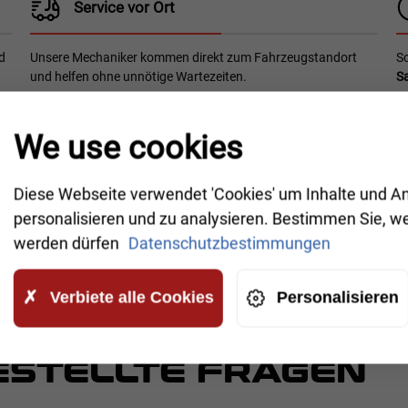
Service vor Ort
d
Unsere Mechaniker kommen direkt zum Fahrzeugstandort
Sc
und helfen ohne unnötige Wartezeiten.
Sa
We use cookies
ehrere Sprachen
rstützung erhalten, helfen wir in mehreren Sprachen.
Diese Webseite verwendet 'Cookies' um Inhalte und A
personalisieren und zu analysieren. Bestimmen Sie, w
ch
Rumänisch
Russisch
L
werden dürfen
Datenschutzbestimmungen
Verbiete alle Cookies
Personalisieren
GESTELLTE FRAGEN