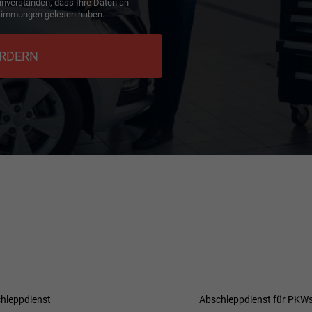
inverstanden, dass Ihre Daten an
timmungen gelesen haben.
ORDERN
hleppdienst
Abschleppdienst für PKW