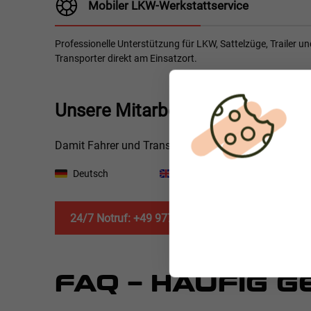
Mobiler LKW-Werkstattservice
Professionelle Unterstützung für LKW, Sattelzüge, Trailer un
Transporter direkt am Einsatzort.
Unsere Mitarbeiter sprechen m
Damit Fahrer und Transportunternehmen schnell Unte
Deutsch
Englisch
Polnis
24/7 Notruf: +49 9771 90 64 5 64
FAQ – HÄUFIG 