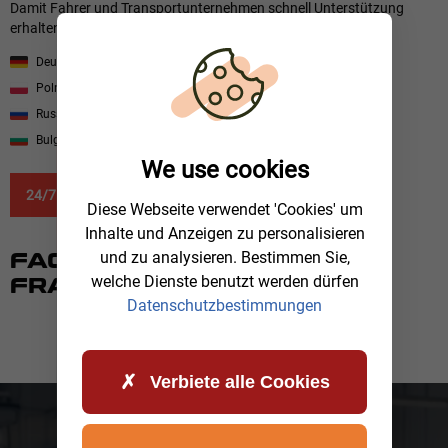
Damit Fahrer und Transportunternehmen schnell Unterstützung
erhalten, helfen wir in mehreren Sprachen.
Deutsch
Englisch
Polnisch
Rumänisch
Russisch
Litauisch
Bulgarisch
Spanisch
We use cookies
24/7 Notruf: +49 9771 90 64 5 64
Diese Webseite verwendet 'Cookies' um
Inhalte und Anzeigen zu personalisieren
FAQ – HÄUFIG GESTELLTE
und zu analysieren. Bestimmen Sie,
FRAGEN
welche Dienste benutzt werden dürfen
Datenschutzbestimmungen
Verbiete alle Cookies